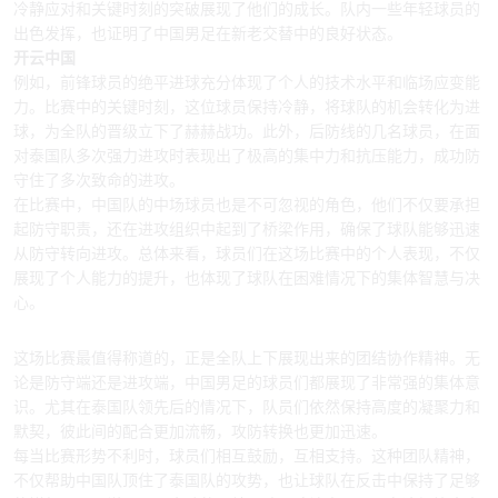
冷静应对和关键时刻的突破展现了他们的成长。队内一些年轻球员的
出色发挥，也证明了中国男足在新老交替中的良好状态。
开云中国
例如，前锋球员的绝平进球充分体现了个人的技术水平和临场应变能
力。比赛中的关键时刻，这位球员保持冷静，将球队的机会转化为进
球，为全队的晋级立下了赫赫战功。此外，后防线的几名球员，在面
对泰国队多次强力进攻时表现出了极高的集中力和抗压能力，成功防
守住了多次致命的进攻。
在比赛中，中国队的中场球员也是不可忽视的角色，他们不仅要承担
起防守职责，还在进攻组织中起到了桥梁作用，确保了球队能够迅速
从防守转向进攻。总体来看，球员们在这场比赛中的个人表现，不仅
展现了个人能力的提升，也体现了球队在困难情况下的集体智慧与决
心。
4、全队团结合作的精神
这场比赛最值得称道的，正是全队上下展现出来的团结协作精神。无
论是防守端还是进攻端，中国男足的球员们都展现了非常强的集体意
识。尤其在泰国队领先后的情况下，队员们依然保持高度的凝聚力和
默契，彼此间的配合更加流畅，攻防转换也更加迅速。
每当比赛形势不利时，球员们相互鼓励，互相支持。这种团队精神，
不仅帮助中国队顶住了泰国队的攻势，也让球队在反击中保持了足够