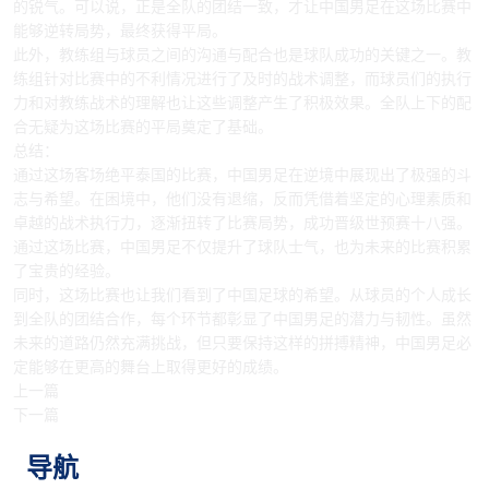
的锐气。可以说，正是全队的团结一致，才让中国男足在这场比赛中
能够逆转局势，最终获得平局。
此外，教练组与球员之间的沟通与配合也是球队成功的关键之一。教
练组针对比赛中的不利情况进行了及时的战术调整，而球员们的执行
力和对教练战术的理解也让这些调整产生了积极效果。全队上下的配
合无疑为这场比赛的平局奠定了基础。
总结：
通过这场客场绝平泰国的比赛，中国男足在逆境中展现出了极强的斗
志与希望。在困境中，他们没有退缩，反而凭借着坚定的心理素质和
卓越的战术执行力，逐渐扭转了比赛局势，成功晋级世预赛十八强。
通过这场比赛，中国男足不仅提升了球队士气，也为未来的比赛积累
了宝贵的经验。
同时，这场比赛也让我们看到了中国足球的希望。从球员的个人成长
到全队的团结合作，每个环节都彰显了中国男足的潜力与韧性。虽然
未来的道路仍然充满挑战，但只要保持这样的拼搏精神，中国男足必
定能够在更高的舞台上取得更好的成绩。
上一篇
下一篇
导航