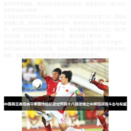
管局势非常困难，球员们并没有因此而放弃，而是表现出了强大的心
理韧性和战斗精神。
尤其是在失球后的几分钟内，队员们并没有沉浸在失望之中，而是迅
速调整心态，积极投入到攻防转换中。教练组在场边不断进行战术指
引，球员们逐渐找回了比赛的节奏，面对泰国队的强大压力，他们并
没有退缩，反而激发了更多的斗志，最终迎来了绝平的一刻。
这场比赛的平局对于中国男足的士气和信心无疑是一次巨大的提升。
经历过如此大的压力和困境，球队成员的心理素质得到了前所未有的
锻炼，也让我们看到了他们在逆境中超越自我的潜力。