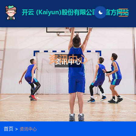
资讯中心
首页 >
资讯中心