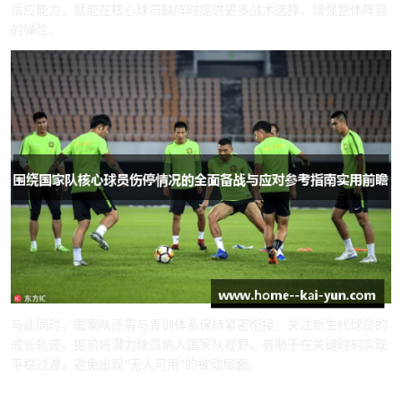
适应能力，就能在核心球员缺阵时提供更多战术选择，增强整体阵容
的弹性。
与此同时，国家队还需与青训体系保持紧密衔接，关注新生代球员的
成长轨迹。提前将潜力球员纳入国家队视野，有助于在关键时刻实现
平稳过渡，避免出现“无人可用”的被动局面。
三、战术体系灵活调整