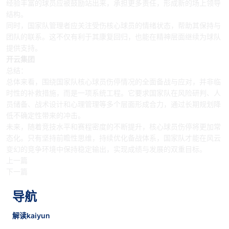
经验丰富的球员应被鼓励站出来，承担更多责任，形成新的场上领导
结构。
同时，国家队管理者应关注受伤核心球员的情绪状态，帮助其保持与
团队的联系。这不仅有利于其康复回归，也能在精神层面继续为球队
提供支持。
开云集团
总结：
总体来看，围绕国家队核心球员伤停情况的全面备战与应对，并非临
时性的补救措施，而是一项系统工程。它要求国家队在风险研判、人
员储备、战术设计和心理管理等多个层面形成合力，通过长期规划降
低不确定性带来的冲击。
未来，随着竞技水平和赛程密度的不断提升，核心球员伤停将更加常
态化。只有坚持前瞻性思维，持续优化备战体系，国家队才能在风云
变幻的竞争环境中保持稳定输出，实现成绩与发展的双重目标。
上一篇
下一篇
导航
解读kaiyun