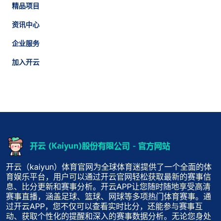
精品项目
资讯中心
企业服务
加入开云
开云（kaiyun）体育官网为全球体育迷提供了一个全面的体
育娱乐平台，用户可以通过开云官网轻松获取最新的赛事信
息、比分更新和赛事分析。开云APP让您随时随地享受高清
赛事直播，涵盖足球、篮球、网球等多项热门体育赛事。通
过开云APP，您不仅可以查看实时比分，还能参与赛事互
动、获取个性化的提醒和深入的赛事数据分析。无论您身处