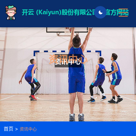
资讯中心
首页 >
资讯中心