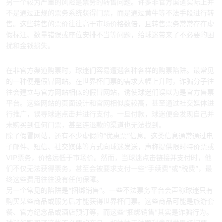
另一个较为严重的风险是票务的转售问题。许多非官方渠道实际上并
不是通过正规的票务系统获得门票，而是通过黄牛等不法手段进行转
售。这些转售的票价往往高于市场价格数倍，且转售票务常常存在虚
假标注、数量错误或座位安排不当等问题，给球迷带来了不必要的困
扰和金钱损失。
2、常见的购票陷阱类型
在非官方渠道购票时，球迷们容易遭遇各种各样的购票陷阱。最常见
的一种便是假冒网站。在世界杯门票的需求大幅上升时，诈骗分子往
往会建立与官方网站相似的假冒网站，诱使球迷们误以为是官方售票
平台。这些网站的页面设计和官网相似度较高，甚至通过社交媒体进
行推广，误导球迷点击并进行支付。一旦付款，球迷便会发现自己并
未购买到任何门票，甚至连退款的渠道也无法找到。
除了假冒网站，还有不少虚假的“优惠票”信息。这类信息通常通过电
子邮件、短信、社交媒体等方式向球迷发送，声称提供限时特价票或
VIP票务，价格远低于市场价。然而，当球迷点击链接并支付时，他
们不仅无法获得票务，甚至会被要求支付一些“手续费”或“税费”，最
终这些费用往往没有任何保障。
另一个常见的陷阱是“捆绑销售”。一些不法票务平台会声称球迷只有
购买某些商品或服务后才能获得世界杯门票。这些商品可能是旅游套
餐、官方纪念品或酒店预订等，而这些“捆绑销售”其实是诈骗行为。