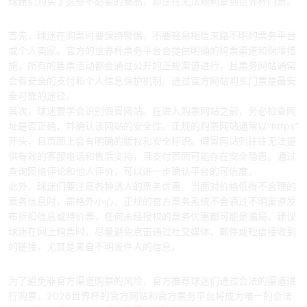
球迷们购买了这些不必要的商品，却往往无法顺利拿到世界杯门票。
3、如何识别并避免购票陷阱
首先，球迷在购票时要保持警惕，不要轻易相信来路不明的票务平台
或个人卖家。官方的世界杯票务平台会提供明确的购票渠道和保障措
施，所有的售票活动都会通过公开的正规渠道进行，且票务网站通常
会有安全的支付和个人信息保护机制。通过官方网站购买门票是最安
全可靠的途径。
其次，球迷要学会识别假冒网站。在进入购票网站之前，务必检查网
址是否正确，并确认该网站的安全性。正规的购票网站通常以“https”
开头，且页面上会有明确的版权和安全标识。假冒网站则往往无法提
供有效的客服电话和售后支持，且支付页面可能存在安全隐患。通过
查询网络评论和他人评价，可以进一步确认平台的可信度。
此外，球迷们要注意各种诱人的票务优惠。当面对价格低得不合理的
票务信息时，需格外小心。正规的官方票务系统不会通过不明渠道发
布折扣信息或特价票，任何未经授权的票务优惠都可能是骗局。建议
球迷在网上购票时，尽量避免点击通过社交媒体、邮件或短信接收到
的链接，尤其是来自不明发件人的信息。
4、官方推荐的安全购票途径
为了避免非官方渠道购票的风险，官方推荐球迷们通过合法的渠道进
行购票。2026世界杯的官方网站和官方票务平台将成为唯一的合法