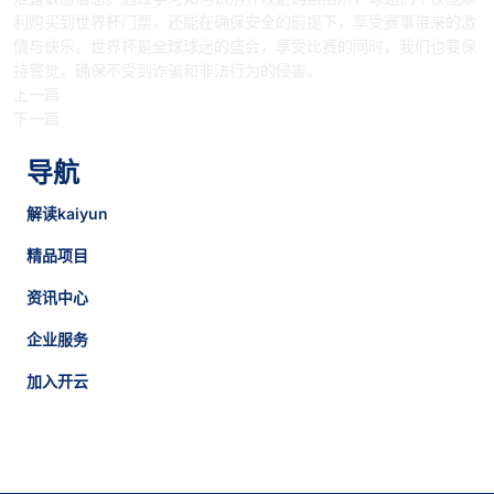
利购买到世界杯门票，还能在确保安全的前提下，享受赛事带来的激
情与快乐。世界杯是全球球迷的盛会，享受比赛的同时，我们也要保
持警觉，确保不受到诈骗和非法行为的侵害。
上一篇
下一篇
导航
解读kaiyun
精品项目
资讯中心
企业服务
加入开云