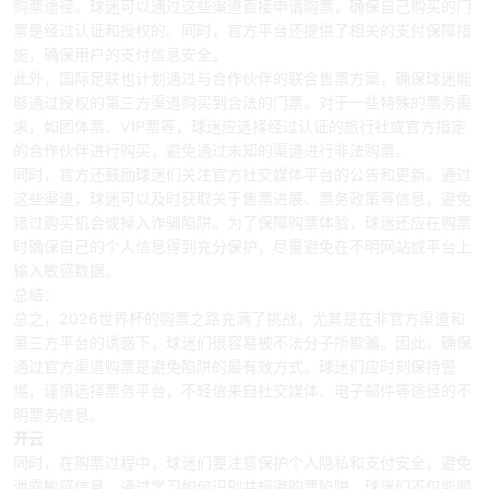
购票途径。球迷可以通过这些渠道直接申请购票，确保自己购买的门
票是经过认证和授权的。同时，官方平台还提供了相关的支付保障措
施，确保用户的支付信息安全。
此外，国际足联也计划通过与合作伙伴的联合售票方案，确保球迷能
够通过授权的第三方渠道购买到合法的门票。对于一些特殊的票务需
求，如团体票、VIP票等，球迷应选择经过认证的旅行社或官方指定
的合作伙伴进行购买，避免通过未知的渠道进行非法购票。
同时，官方还鼓励球迷们关注官方社交媒体平台的公告和更新。通过
这些渠道，球迷可以及时获取关于售票进展、票务政策等信息，避免
错过购买机会或掉入诈骗陷阱。为了保障购票体验，球迷还应在购票
时确保自己的个人信息得到充分保护，尽量避免在不明网站或平台上
输入敏感数据。
总结：
总之，2026世界杯的购票之路充满了挑战，尤其是在非官方渠道和
第三方平台的诱惑下，球迷们很容易被不法分子所欺骗。因此，确保
通过官方渠道购票是避免陷阱的最有效方式。球迷们应时刻保持警
惕，谨慎选择票务平台，不轻信来自社交媒体、电子邮件等途径的不
明票务信息。
开云
同时，在购票过程中，球迷们要注意保护个人隐私和支付安全，避免
泄露敏感信息。通过学习如何识别并规避购票陷阱，球迷们不仅能顺