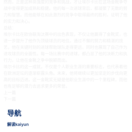
然而，正是这种高强度的竞争和挑战，才让埃尔卡比在这场金靴争夺
战中变得更加成熟和稳健。他的每一次进球背后，都凝聚了无数的努
力和智慧。而他能够在如此激烈的竞争中取得最终的胜利，证明了他
的实力和决心。
总结：
埃尔卡比在欧协联淘汰赛中的出色表现，不仅让他赢得了金靴奖，也
进一步提升了他作为顶级球员的地位。通过不懈的努力和精湛的技
艺，他在关键时刻的进球帮助球队走得更远，同时也展现了自己作为
进攻球员的全面性。每一场比赛中的进球，都凸显了他的决断力和执
行力，让他在金靴之争中脱颖而出。
埃尔卡比的这一成就，不仅是个人职业生涯的重要标志，也代表着他
在欧洲足坛的逐渐崭露头角。未来，他将继续以更加坚定的步伐向更
高的目标迈进。这一金靴奖无疑是他职业生涯中的一个里程碑，而他
也有足够的潜力去追求更多的荣誉。
上一篇
下一篇
导航
解读kaiyun