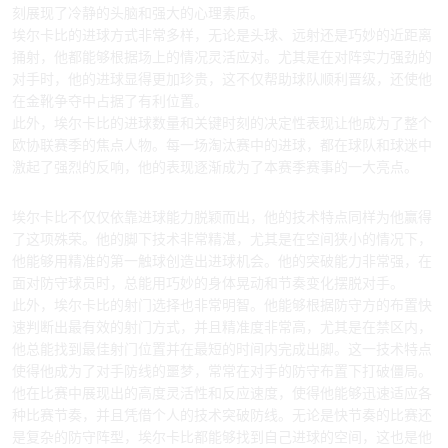
刻展现了冷静的头脑和强大的心理素质。
埃尔卡比的进球方式非常多样，无论是头球、远射还是巧妙的近距离
捅射，他都能够根据场上的情况灵活应对。尤其是在对阵实力强劲的
对手时，他的进球显得更加珍贵，这不仅帮助球队顺利晋级，还使他
在金靴争夺中占据了有利位置。
此外，埃尔卡比的进球数量和关键时刻的决定性表现让他成为了整个
欧协联赛季的焦点人物。每一场淘汰赛中的进球，都在球队和球迷中
激起了强烈的反响，他的表现逐渐成为了本赛季赛事的一大亮点。
2、赛季中的技术特点
埃尔卡比不仅仅依靠进球能力脱颖而出，他的技术特点同样为他赢得
了这项殊荣。他的脚下技术非常精湛，尤其是在空间狭小的情况下，
他能够用精准的第一触球创造出进球机会。他的突破能力非常强，在
面对防守球员时，总能用巧妙的身体晃动和节奏变化摆脱对手。
此外，埃尔卡比的射门选择也非常明智。他能够根据防守方的布置快
速判断出最有效的射门方式，并且精准度非常高，尤其是在禁区内，
他总能找到最佳射门位置并在最短的时间内完成出脚。这一技术特点
使得他成为了对手防线的噩梦，常常在对手的防守布置下打破僵局。
他在比赛中展现出的高度灵活性和反应速度，使得他能够迅速适应各
种比赛节奏，并且凭借个人的技术突破防线。无论是快节奏的比赛还
是复杂的防守阵型，埃尔卡比都能够找到自己进球的空间，这也是他