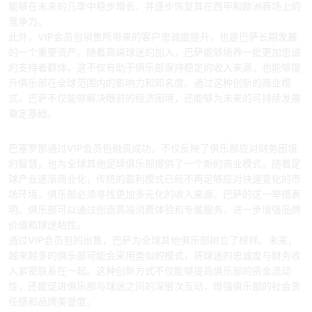
能够在未来的几季中稳步增长，并逐步恢复其在西甲和欧洲赛场上的
竞争力。
此外，VIP会员包销售所带来的客户忠诚度提升，也是巴萨长期发展
的一个重要资产。随着高端球迷的加入，巴萨能够培养一批更加忠诚
的支持者群体，这不仅有助于俱乐部保持稳定的收入来源，也能够提
升俱乐部在全球范围内的影响力和知名度。通过这种创新的商业模
式，巴萨不仅能够解决眼前的经济困境，还能够为未来的可持续发展
奠定基础。
4、足球俱乐部的财务创新模式
巴塞罗那通过VIP会员包融资成功，不仅反映了俱乐部应对财务困境
的智慧，也为全球其他足球俱乐部提供了一个新的商业模式。随着足
球产业逐渐商业化，传统的盈利模式已经不再足够应对快速变化的市
场环境，俱乐部必须寻找更加多元化的收入来源。巴萨的这一举措表
明，俱乐部可以通过创造高端消费体验和专属服务，进一步增强品牌
价值和球迷粘性。
通过VIP会员包的出售，巴萨为全球其他俱乐部树立了榜样。未来，
越来越多的俱乐部可能会采用类似的模式，将球迷的忠诚度与财务收
入紧密联系在一起。这种创新方式不仅能够提高俱乐部的资金流动
性，还能促进俱乐部与球迷之间的深层次互动，增强俱乐部的社会责
任感和品牌美誉度。