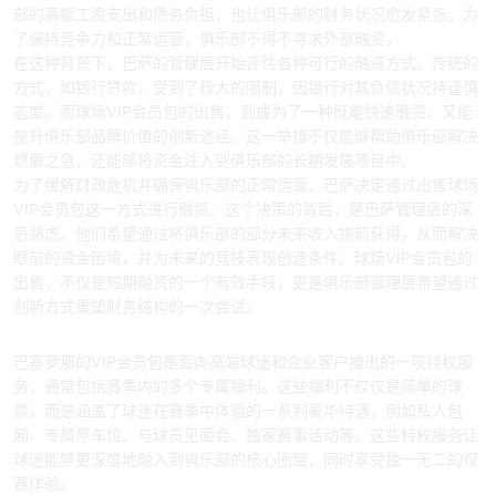
部的高额工资支出和债务负担，也让俱乐部的财务状况愈发紧张。为
了保持竞争力和正常运营，俱乐部不得不寻求外部融资。
在这种背景下，巴萨的管理层开始评估各种可行的融资方式。传统的
方式，如银行贷款，受到了极大的限制，因银行对其负债状况持谨慎
态度。而球场VIP会员包的出售，则成为了一种既能快速融资，又能
提升俱乐部品牌价值的创新途径。这一举措不仅能够帮助俱乐部解决
燃眉之急，还能够将资金注入到俱乐部的长期发展项目中。
为了缓解财政危机并确保俱乐部的正常运营，巴萨决定通过出售球场
VIP会员包这一方式进行融资。这个决策的背后，是巴萨管理层的深
思熟虑。他们希望通过将俱乐部的部分未来收入提前获得，从而解决
眼前的资金困境，并为未来的竞技表现创造条件。球场VIP会员包的
出售，不仅是短期融资的一个有效手段，更是俱乐部管理层希望通过
创新方式重塑财务结构的一次尝试。
2、VIP会员包的内容与吸引力
巴塞罗那的VIP会员包是面向高端球迷和企业客户推出的一项特权服
务，通常包括赛季内的多个专属福利。这些福利不仅仅是简单的球
票，而是涵盖了球迷在赛季中体验的一系列豪华待遇，例如私人包
厢、专属停车位、与球员见面会、独家赛事活动等。这些特权服务让
球迷能够更深度地融入到俱乐部的核心圈层，同时享受独一无二的观
赛体验。