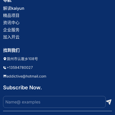
解读kaiyun
精品项目
资讯中心
企业服务
加入开云
找到我们
滁州市认敢乡108号
+13594780027
addictive@hotmail.com
Subscribe Now.