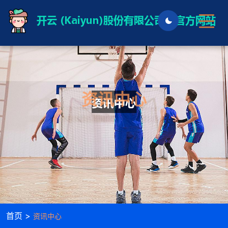
资讯中心
首页 >
资讯中心