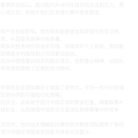
理素质和自信心。面对国内外对归化球员的关注和压力，费
的心理示范，有助于他们在关键比赛中发挥稳定。
员发展
同样产生积极影响。他的到来能够激发年轻球员的学习热
要求，从而提高自身训练质量。
费南多的技术动作和战术思维，快速提升个人技能。例如跑
将因费南多的指导和示范而更加高效。
移默化中塑造青训球员的职业观念。他的敬业精神、对团队
为年轻球员提供了珍贵的学习榜样。
竞争力
为中国男足在国际舞台上增加了竞争力。作为一名归化前锋
制定更科学的引援和归化策略。
国际关注，这有助于提升中国足球的整体形象。随着联赛水
锻炼机会，从而增强中国男足在亚洲及世界赛事中的竞争
交流合作。他的战术理解和比赛经验为教练团队提供了新的
对提升中国足球整体竞技能力具有长远意义。