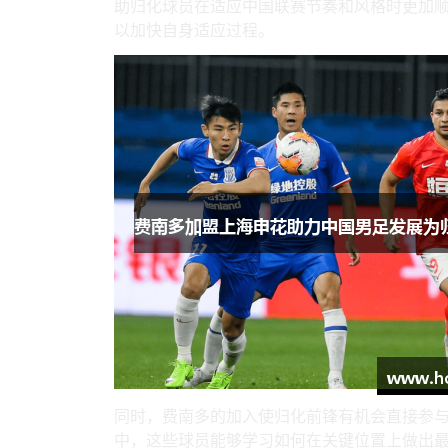
助归化球员在适应中国联赛节奏和风格时更加
以加快自身适应过程。
同时，费南多的加入使归化前锋有机会直接参
中，这些球员能够学习如何在关键位置上做出