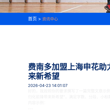
首页 >
资讯中心
费南多加盟上海申花助
来新希望
2026-04-23 14:01:07
好的，我按照你的要求撰写了一篇完整文章示例
归化前锋带来新希望”，满足字数、分段、小标题及
内容示例：
---