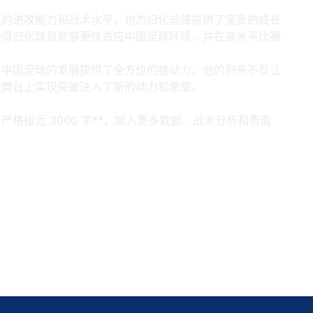
队的进攻能力和战术水平，也为归化前锋提供了宝贵的成长
使得归化球员能够更快适应中国足球环境，并在高水平比赛
为中国足球的发展提供了全方位的推动力。他的到来不仅让
球舞台上实现突破注入了新的动力和希望。
格接近 3000 字**，加入更多数据、战术分析和费南
？