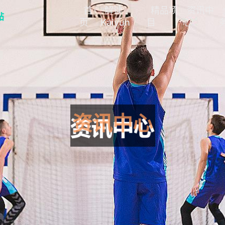
首
解读
精品项
资讯中
页
Kaiyun
目
心
资讯中心