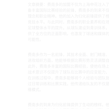
文章摘要：费南多的加盟不仅为上海申花注入
备丰富国际比赛经验的前锋，费南多的到来不
理念和职业精神。他的加入为归化前锋提供了
竞技水平。与此同时，费南多的职业素养和在
足球整体水平的提升。从球队建设到青训体系
供了全方位的正面影响，也激发了球迷和媒体
可能性。
1、提升球队战术水平
费南多作为一名前锋，其技术全面、射门精准
进攻组织方面，他能够根据比赛形势灵活调整
此外，费南多丰富的国际比赛经验，使他在场
战术意识不仅提升了球队在比赛中的应变能力
在训练过程中，费南多能够将个人经验与团队
过日常训练和比赛实践，他传递给队友的不仅
维模式。
2、促进归化球员成长
费南多的到来为归化前锋提供了生动的榜样。