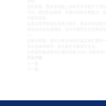
总结：
总的来看，费南多加盟上海申花不仅提升了球
平台。他的职业精神、丰富经验和比赛能力，
中取得突破。
从青训培养到国际竞争力提升，费南多的加盟
球迷对未来充满期待，也为中国男足在世界足
---
如果你希望，我可以帮你再把这篇文章扩展到**严
多过往成绩细节，使文章更丰富和专业化。
你希望我直接帮你扩展到完整 3000 字版本吗
开云中国
上一篇
下一篇