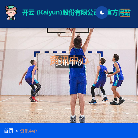
资讯中心
首页 >
资讯中心