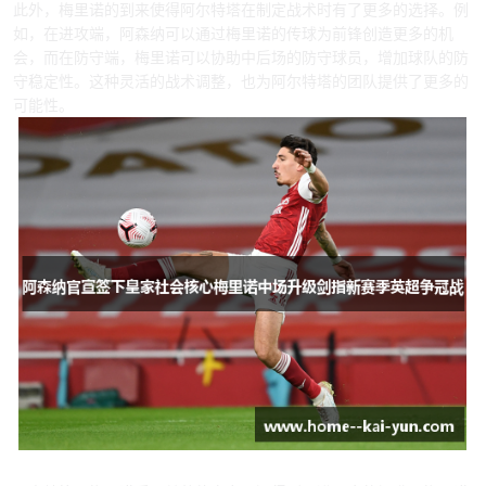
此外，梅里诺的到来使得阿尔特塔在制定战术时有了更多的选择。例
如，在进攻端，阿森纳可以通过梅里诺的传球为前锋创造更多的机
会，而在防守端，梅里诺可以协助中后场的防守球员，增加球队的防
守稳定性。这种灵活的战术调整，也为阿尔特塔的团队提供了更多的
可能性。
4、对新赛季英超争冠的影响