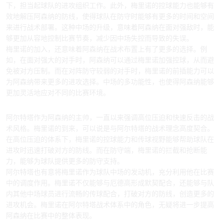
下，担当起球队的进攻组织工作。此外，梅里诺的控球能力也能够有
效地解压阿森纳的防线，使得球队在防守时能够有更多的时间和空间
来进行战术部署。这种中场的升级，意味着阿森纳在面对强敌时，能
够更加从容地控制比赛节奏，减少因中场失控而导致的失误。
梅里诺的加入，还意味着阿森纳在战术布置上有了更多的选择。例
如，在面对强大的对手时，阿森纳可以通过梅里诺加强控球，从而避
免被对方压制。而在对阵防守较弱的对手时，梅里诺的前插能力可以
为阿森纳带来更多的进攻选择。中场的多功能性，也使得阿森纳能够
更加灵活地应对不同的比赛环境。
3、梅里诺与阿尔特塔的战术契合
阿尔特塔作为阿森纳的主帅，一直以来强调高位压迫和快速反击的战
术风格。梅里诺的到来，可以说是与阿尔特塔的战术理念高度契合。
在高位压迫的体系下，梅里诺的控球能力和传球视野能够帮助球队在
进攻时迅速打破对方的防线。而在防守端，梅里诺的拦截和抢断能
力，能够为球队提供更多的防守支持。
阿尔特塔也有意将梅里诺作为球队中场的发动机，充分利用他在比赛
中的调度作用。梅里诺不仅能够与厄德高形成默契配合，还能够与队
内其他中场球员进行流畅的传球配合，打破对方的防线，创造更多的
进攻机会。梅里诺在阿尔特塔战术体系中的角色，无疑将进一步提高
阿森纳在比赛中的整体表现。