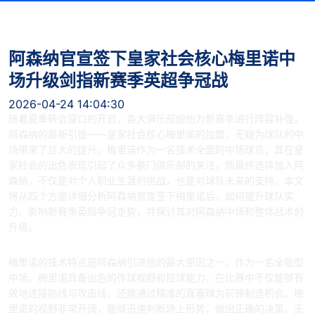
阿森纳官宣签下皇家社会核心梅里诺中
场升级剑指新赛季英超争冠战
2026-04-24 14:04:30
随着夏季转会窗口的开启，各大俱乐部纷纷为新赛季进行阵容补强。
阿森纳的最新引援——皇家社会核心梅里诺的加盟，无疑为球队的中
场带来了巨大的提升。梅里诺作为一名技术全面的中场球员，其在皇
家社会的出色表现引起了众多豪门俱乐部的关注，而最终选择加入阿
森纳，不仅是对个人职业生涯的挑战，也是对球队未来的支持。本文
将从四个方面详细分析阿森纳官宣签下梅里诺后，如何提升球队实
力、影响新赛季英超争冠走势，并探讨其对阿森纳中场和整体战术的
升级。
1、梅里诺的能力与优势
梅里诺的技术特点是阿森纳引进他的最大原因之一。作为一名全能型
中场，梅里诺具备出色的传球视野和控球能力，在比赛中不仅能够有
效地连接防线与攻击线，还能通过精准的直塞球为前锋制造机会。梅
里诺的视野非常开阔，能够迅速判断场上形势，做出正确的决策。无