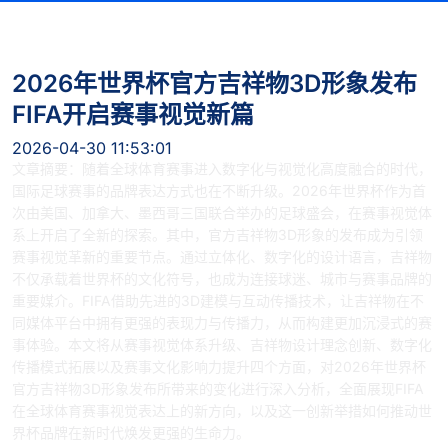
2026年世界杯官方吉祥物3D形象发布
FIFA开启赛事视觉新篇
2026-04-30 11:53:01
文章摘要：随着全球体育赛事进入数字化与视觉化高度融合的时代，
国际足球赛事的品牌表达方式也在不断升级。2026年世界杯作为首
次由美国、加拿大、墨西哥三国联合举办的足球盛会，在赛事视觉体
系上开启了全新的探索。其中，官方吉祥物3D形象的发布成为引领
赛事视觉革新的重要节点。通过立体化、数字化的设计语言，吉祥物
不仅承载着世界杯的文化符号，也成为连接球迷、城市与赛事品牌的
重要媒介。FIFA借助先进的3D建模与互动传播技术，让吉祥物在不
同媒体平台中拥有更强的表现力与传播力，从而构建更加沉浸式的赛
事体验。本文将从赛事视觉体系升级、吉祥物设计理念创新、数字化
传播模式拓展以及赛事文化影响力提升四个方面，对2026年世界杯
官方吉祥物3D形象发布所带来的变化进行深入分析，全面展现FIFA
在全球体育赛事视觉表达上的新方向，以及这一创新举措如何推动世
界杯品牌在新时代焕发更强的生命力。