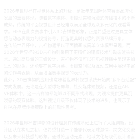
一、赛事视觉体系全面升级
2026年世界杯在视觉体系上的升级，是近年来国际体育赛事品牌化
发展的重要体现。随着数字媒体、虚拟现实和沉浸式传播技术的不断
成熟，传统的平面视觉设计已经难以满足全球观众多元化的观看需
求。FIFA在此次赛事中引入3D吉祥物形象，正是希望通过更具立体
感与动态表现力的视觉符号，打造更具时代感的赛事品牌形象。
在传统世界杯中，吉祥物通常以平面插画或简单立体模型呈现，而
2026年世界杯的3D吉祥物则采用了更精细的建模技术与动态渲染技
术。通过高质量的三维设计，吉祥物不仅可以在电视转播中呈现更加
生动的形象，还能够在数字屏幕、虚拟空间以及互动应用中展现丰富
的动作与表情，从而增强赛事视觉的表现力。
此外，3D吉祥物的应用也意味着世界杯视觉系统开始向“多平台适配”
方向发展。无论是在大型球场屏幕、社交媒体短视频，还是在AR、
VR体验中，这一吉祥物都能够以不同形式出现，为观众提供更具沉
浸感的观赛体验。这种视觉升级不仅体现了技术的进步，也展示了
FIFA在品牌传播策略上的前瞻性思考。
二、吉祥物设计理念创新
2026年世界杯吉祥物的设计理念在传统基础上进行了大胆创新。设
计团队在构思之初，便希望打造一个能够代表足球激情、跨文化交流
以及未来科技感的形象。通过将运动元素、地域文化与现代设计语言