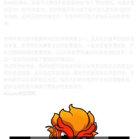
在AR应用中，球迷可以通过手机将吉祥物“带入”现实空间，与其合影
或互动；在VR体验中，吉祥物甚至可以成为观众进入虚拟球场的引
导角色。这种沉浸式传播方式，为世界杯打造了更加多元的数字体
验。
四、赛事文化影响持续扩大
世界杯作为全球最具影响力的体育赛事之一，其文化价值早已超越足
球本身。吉祥物作为赛事文化的重要载体，一直承担着传递友谊、欢
乐与团结精神的重要使命。2026年世界杯通过3D吉祥物的发布，让
这一文化符号拥有了更强的传播能力。
通过数字化传播，吉祥物能够在全球不同文化背景的观众之间建立共
同的情感连接。无论是在学校活动、球迷节还是城市公共空间中，吉
祥物都可以以多种形式出现，成为人们参与世界杯文化的重要象征。
这种互动性极大增强了赛事的社会影响力。
kaiyun中国官网