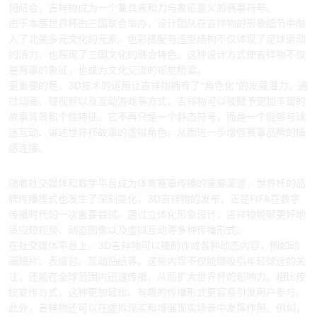
相结合，吉祥物成为一个兼具亲和力与象征意义的赛事符号。
由于本届世界杯由三国联合举办，设计团队在吉祥物的形象细节中融
入了北美多元文化的元素。色彩搭配与造型结构不仅体现了足球运动
的活力，也展现了三国文化的融合特色。这种设计方式使吉祥物不仅
是赛事的象征，也成为文化交流的视觉桥梁。
更重要的是，3D技术的运用让吉祥物拥有了“角色化”的发展潜力。通
过动画、短视频以及互动游戏等方式，吉祥物可以被赋予更加丰富的
故事背景和个性特征。它不再只是一个静态符号，而是一个能够与球
迷互动、讲述世界杯故事的虚拟角色，从而进一步增强赛事品牌的情
感连接。
三、数字传播模式深度拓展
随着社交媒体和数字平台成为体育赛事传播的重要渠道，世界杯的品
牌传播模式也发生了深刻变化。3D吉祥物的发布，正是FIFA在数字
传播时代的一次重要尝试。通过立体化形象设计，吉祥物能够更好地
适应短视频、动态图像以及虚拟互动等多种传播形式。
在社交媒体平台上，3D吉祥物可以被制作成各种动态内容，例如动
画短片、表情包、互动贴纸等。这些内容不仅能够吸引年轻球迷的关
注，还能在全球范围内迅速传播，从而扩大世界杯的影响力。相比传
统宣传方式，这种更加轻松、有趣的传播形式更容易引发用户参与。
此外，吉祥物还可以在虚拟现实和增强现实场景中发挥作用。例如，