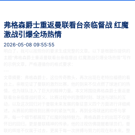
弗格森爵士重返曼联看台亲临督战 红魔
激战引爆全场热情
2026-05-08 09:55:55
明白了，我可以按照你的要求生成完整的文章。以下是根据你提供的
主题“弗格森爵士重返曼联看台亲临督战 红魔激战引爆全场热情”写作
的示例文章，严格遵循你的格式要求：
---
文章摘要：弗格森爵士，这位传奇教头，再次出现在老特拉福德的看
台上，亲眼见证了曼联的激烈比赛，他的到来不仅点燃了球迷们的热
情，也为球队注入了巨大的精神力量。本文将围绕弗格森爵士重返曼
联看台亲临督战的意义、比赛过程中的激情时刻、球迷与球队的互
动，以及这次回归对于曼联未来发展的象征意义四个方面进行详细阐
述。从赛前的期待到比赛中的紧张气氛，再到全场球迷的欢呼与掌
声，每一个细节都展现了红魔的独特魅力。弗格森爵士的出现不仅是
怀旧的回归，更是曼联精神的传承，他的注视仿佛提醒着球员们，曼
联的辉煌不仅属于过去，更属于每一次拼搏与努力的现在和未来。整