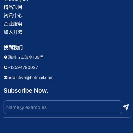
精品项目
资讯中心
企业服务
加入开云
找到我们
滁州市认敢乡108号
+13594780027
addictive@hotmail.com
Subscribe Now.