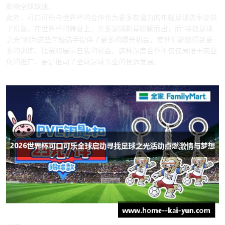
影响全球球迷。
此外，可口可乐与世界杯的合作也为更多有潜力的年轻足球选手提供
了机会。在世界杯的舞台上，许多足球新星脱颖而出，而“寻找足球
之光”则为这些年轻选手提供了更多的曝光机会，使他们能够得到更
多的训练、比赛和展示自我的机会。这种深度合作不仅仅局限于商业
化的推广，更是推动了全球足球事业的长远发展。