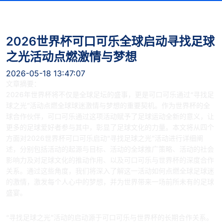
2026世界杯可口可乐全球启动寻找足球
之光活动点燃激情与梦想
2026-05-18 13:47:07
文章摘要：
2026年世界杯将不仅是全球足坛的盛事，更是可口可乐通过“寻找足
球之光”活动点燃全球球迷激情与梦想的重要契机。作为世界杯的全
球合作伙伴，可口可乐通过这项活动赋予了足球运动全新的意义，让
更多的足球爱好者参与其中，彰显了足球文化的力量。本文将从四个
方面对2026世界杯可口可乐启动“寻找足球之光”活动进行详细阐
述，分别包括活动的起源与目标、活动的全球推广策略、活动的社会
影响力及对足球文化的推动作用、以及可口可乐与世界杯的深度合作
关系。通过这些角度，我们将深入了解这一活动如何点燃全球足球迷
的激情，激发每个人心中的梦想，并为世界带来一场前所未有的足球
盛宴。
1、活动的起源与目标
“寻找足球之光”活动的启动源于可口可乐与世界杯的长期合作关系。