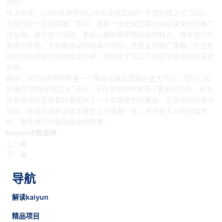
总结：
综上所述，2026世界杯可口可乐全球启动的“寻找足球之光”活动，
不仅仅是一次品牌推广活动，更是一次全球范围内对足球文化的推广
与弘扬。通过这一活动，更多人能够感受到足球的魅力，激发他们的
激情与梦想。无论是活动的起源与目标，还是全球推广策略、社会影
响力及对足球文化的推动作用，都体现了可口可乐在足球领域的深远
影响。
最终，2026世界杯将是一个集结全球足球迷的盛大节日，而可口可
乐通过“寻找足球之光”活动，不仅为世界杯增添了更多的色彩，也为
世界各地的足球爱好者提供了一个实现梦想的舞台。这项活动的成功
举办，将成为未来足球发展史上的重要一笔，点亮更多人的足球梦
想，激发他们对足球运动的热爱。
kaiyun中国官网
上一篇
下一篇
导航
解读kaiyun
精品项目