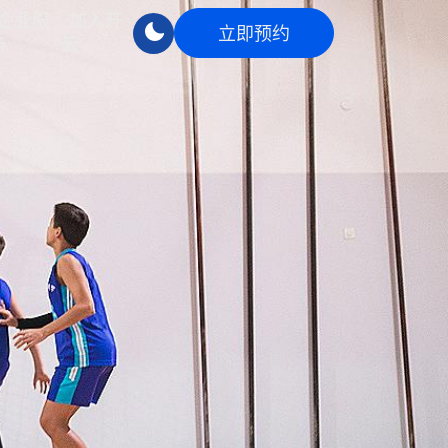
企业服
加入开
立即预约
务
云
立即预约