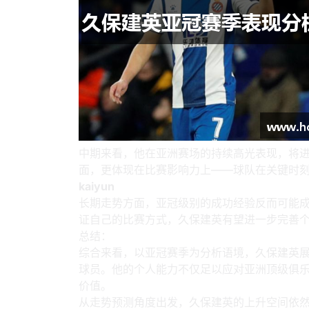
中期来看，他在亚洲赛场的持续高光表现，将进
面，更体现在比赛影响力上——球队在关键时
kaiyun
长期走势方面，亚冠级别的成功经验反而可能
证自己的比赛方式，久保建英有望进一步完善
总结：
综合来看，以亚冠赛季为分析语境，久保建英
球员。他的个人能力不仅足以应对亚洲顶级俱
价值。
从走势预测角度出发，久保建英的上升空间依