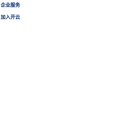
企业服务
加入开云