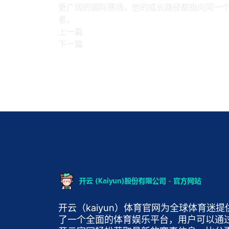
更广阔的国际赛场，他的成长路径都指向同一
者。
上一篇
下一篇
开云（kaiyun）体育官网为全球体育迷提
了一个全面的体育娱乐平台，用户可以通