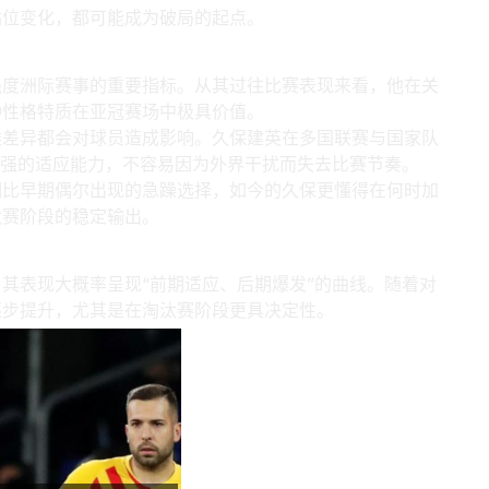
站位变化，都可能成为破局的起点。
应变
强度洲际赛事的重要指标。从其过往比赛表现来看，他在关
种性格特质在亚冠赛场中极具价值。
候差异都会对球员造成影响。久保建英在多国联赛与国家队
更强的适应能力，不容易因为外界干扰而失去比赛节奏。
相比早期偶尔出现的急躁选择，如今的久保更懂得在何时加
汰赛阶段的稳定输出。
限
其表现大概率呈现“前期适应、后期爆发”的曲线。随着对
逐步提升，尤其是在淘汰赛阶段更具决定性。