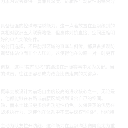
，力求为读者提供一篇兼具深度、逻辑性与观赏性的综合分
响
中具备极强的控球与摆脱能力，这一点若放置在亚冠级别的
节奏相对欧洲五大联赛略慢，但身体对抗直接、空间压缩明
更好的单点突破条件。
后的射门选择，还是肋部区域的直塞与斜传，都具备撕裂防
强调整体站位而非个人压迫，这使得他在边路一对一时更容
调整，这种“提前思考”的踢法在洲际赛事中尤为关键。当
作的球员，往往更容易成为改变比赛走向的关键点。
位
大概率会被设计为前场自由度较高的进攻核心之一。无论是
构，他都能够在右路或前腰区域找到适合自己的空间。
中轴，而本土球员更多承担功能性角色。久保建英的优势在
战术执行力，这使他在体系中不需要球权“堆叠”，也能持
够主动为队友拉开防线。这种能力在亚冠淘汰赛阶段尤为重