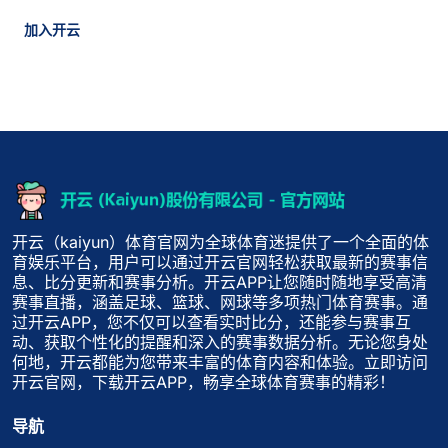
加入开云
开云（kaiyun）体育官网为全球体育迷提供了一个全面的体
育娱乐平台，用户可以通过开云官网轻松获取最新的赛事信
息、比分更新和赛事分析。开云APP让您随时随地享受高清
赛事直播，涵盖足球、篮球、网球等多项热门体育赛事。通
过开云APP，您不仅可以查看实时比分，还能参与赛事互
动、获取个性化的提醒和深入的赛事数据分析。无论您身处
何地，开云都能为您带来丰富的体育内容和体验。立即访问
开云官网，下载开云APP，畅享全球体育赛事的精彩！
导航