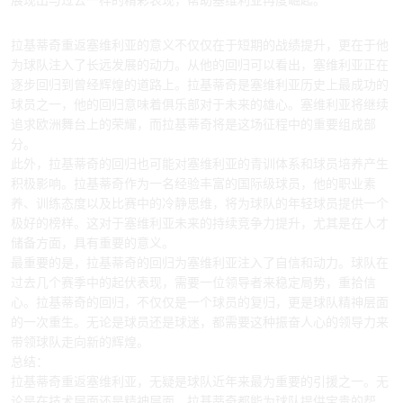
4、拉基蒂奇重返塞维利亚的长期意义
拉基蒂奇重返塞维利亚的意义不仅仅在于短期的战绩提升，更在于他
为球队注入了长远发展的动力。从他的回归可以看出，塞维利亚正在
逐步回归到曾经辉煌的道路上。拉基蒂奇是塞维利亚历史上最成功的
球员之一，他的回归意味着俱乐部对于未来的雄心。塞维利亚将继续
追求欧洲舞台上的荣耀，而拉基蒂奇将是这场征程中的重要组成部
分。
此外，拉基蒂奇的回归也可能对塞维利亚的青训体系和球员培养产生
积极影响。拉基蒂奇作为一名经验丰富的国际级球员，他的职业素
养、训练态度以及比赛中的冷静思维，将为球队的年轻球员提供一个
极好的榜样。这对于塞维利亚未来的持续竞争力提升，尤其是在人才
储备方面，具有重要的意义。
最重要的是，拉基蒂奇的回归为塞维利亚注入了自信和动力。球队在
过去几个赛季中的起伏表现，需要一位领导者来稳定局势，重拾信
心。拉基蒂奇的回归，不仅仅是一个球员的复归，更是球队精神层面
的一次重生。无论是球员还是球迷，都需要这种振奋人心的领导力来
带领球队走向新的辉煌。
总结：
拉基蒂奇重返塞维利亚，无疑是球队近年来最为重要的引援之一。无
论是在技术层面还是精神层面，拉基蒂奇都能为球队提供宝贵的帮