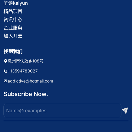
解读kaiyun
精品项目
资讯中心
企业服务
加入开云
找到我们
滁州市认敢乡108号
+13594780027
addictive@hotmail.com
Subscribe Now.