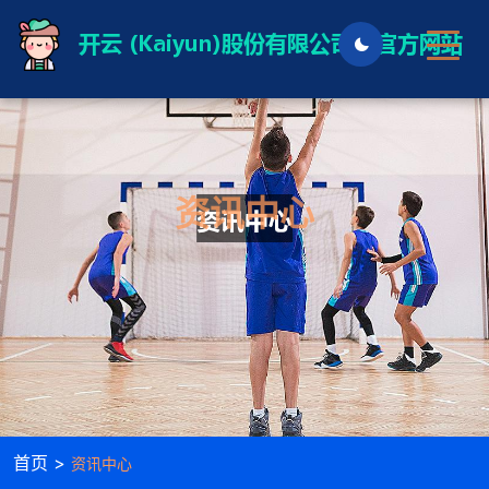
资讯中心
首页 >
资讯中心