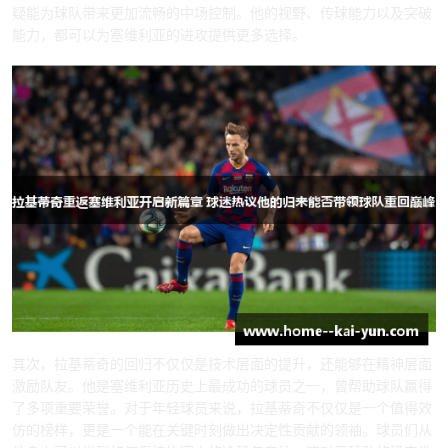
疑能为球队带来更加流畅的中场控制。他的视野、传球能力以及突破
能力，都可以为塞维利亚的进攻提供更多选择。
其次，拉基蒂奇的回归不仅仅是技术层面的提升，还能够在精神层面
激励队友。他是塞维利亚历史上最成功的球员之一，曾帮助球队赢得
了多项重要荣誉。对于年轻球员来说，拉基蒂奇不仅仅是一个值得效
仿的榜样，更是一个能在关键时刻做出决定性贡献的领袖。球员们从