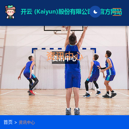
资讯中心
首页 >
资讯中心