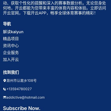
动、获取个性化的提醒和深入的赛事数据分析。无论您身处
何地，开云都能为您带来丰富的体育内容和体验。立即访问
开云官网，下载开云APP，畅享全球体育赛事的精彩！
导航
解读kaiyun
精品项目
资讯中心
企业服务
加入开云
找到我们
滁州市认敢乡108号
+13594780027
addictive@hotmail.com
Subscribe Now.