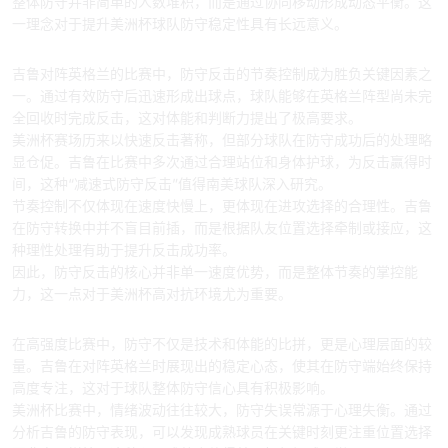
整体防守并非简单的人数堆积，而是通过协同移动形成动态平衡。这
一理念对于提升美洲杯球队防守稳定性具有长远意义。
三、防守反击节奏控制
吉鲁对阵英格兰的比赛中，防守反击的节奏控制成为胜负关键因素之
一。通过有效防守后迅速形成出球点，球队能够在英格兰阵型尚未完
全回收时完成反击，这对体能和判断力提出了极高要求。
美洲杯赛场历来以快速反击著称，但部分球队在防守成功后的处理略
显仓促。吉鲁在比赛中多次通过合理站位和身体护球，为反击赢得时
间，这种“减速式防守反击”值得南美球队深入研究。
节奏控制不仅体现在速度快慢上，更体现在进攻选择的合理性。吉鲁
在防守转换中并不盲目前插，而是根据队友位置选择牵制或接应，这
种理性处理有助于提升反击成功率。
因此，防守反击的核心并非单一速度优势，而是整体节奏的掌控能
力，这一点对于美洲杯高对抗环境尤为重要。
四、防守心理与战术启示
在高强度比赛中，防守不仅是技术和体能的比拼，更是心理层面的较
量。吉鲁在对阵英格兰时展现出的稳定心态，使其在防守端始终保持
高度专注，这对于球队整体防守信心具有积极影响。
美洲杯比赛中，情绪波动往往较大，防守失误常源于心理失衡。通过
分析吉鲁的防守表现，可以发现成熟球员在关键时刻更注重位置选择