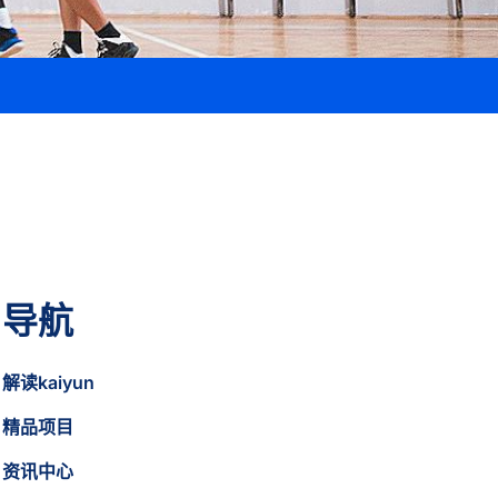
导航
解读kaiyun
精品项目
资讯中心