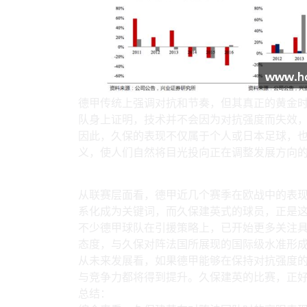
德甲传统上强调对抗和节奏，但其真正的黄金
队身上证明，技术并不会因为对抗强度而失效
因此，久保的表现不仅属于个人或日本足球，
义，使人们自然将目光投向正在调整发展方向
4、德甲回暖的现实映
从联赛层面看，德甲近几个赛季在欧战中的表
系化成为关键词，而久保建英式的球员，正是
不少德甲球队在引援策略上，已开始更多关注
态度，与久保对阵法国所展现的国际级水准形成
从未来发展看，如果德甲能够在保持对抗强度
与竞争力都将得到提升。久保建英的比赛，正
总结：