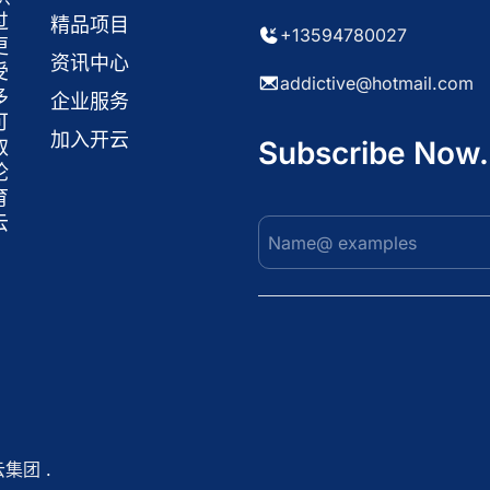
过
精品项目
+13594780027
更
资讯中心
受
addictive@hotmail.com
多
企业服务
可
加入开云
Subscribe Now.
取
论
育
云
云集团
.