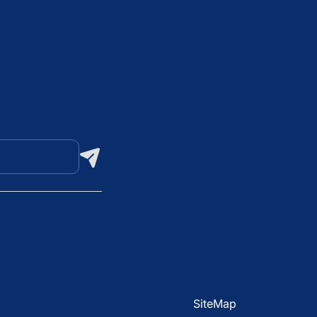
SiteMap