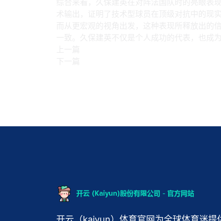
综合来看，久保建英在对阵法国队时的亮眼表
术输出，证明了技术型球员在顶级对抗中的现
而从更宏观的视角出发，这种表现所释放出的
一致。久保建英不仅是个人成功的代表，也成
上一篇
下一篇
开云（kaiyun）体育官网为全球体育迷提