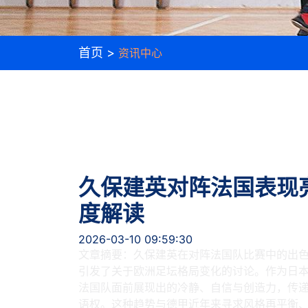
首页 >
资讯中心
久保建英对阵法国表现
度解读
2026-03-10 09:59:30
文章摘要：久保建英在对阵法国队比赛中的出
引发了关于欧洲足坛格局变化的讨论。作为日
法国队面前展现出的冷静、自信与创造力，传
语权。这种趋势与德甲近年来寻求风格再平衡