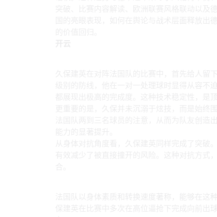
突破、比赛内容解读、欧洲联赛风格联动以及
国的亮眼表现，如何在舆论与战术层面释放出
的价值回归。
开云
1、个人能力全面绽放
久保建英在对阵法国队的比赛中，首先给人留
级别的防线，他在一对一处理球时显得从容不
都展现出极高的完成度。这种技术稳定性，是
更重要的是，久保并未沉溺于炫技，而是始终
法国队两到三名球员的注意，从而为队友创造出
能力的显著提升。
从身体对抗角度看，久保建英同样完成了突破
有效减少了被直接撞开的风险。这种对抗方式，
合。
2、对阵法国的战术价
法国队以身体素质和转换速度著称，能够在这
保建英在比赛中多次在高位逼抢下完成向前出球