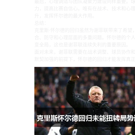
最后，心理调适与团队凝聚力建设同样重要。
力，提高比赛自信心。唯有在战术、技术和心
升，发挥怀尔德的最大作用。
总结：
克里斯·怀尔德的回归虽然为谢菲联带来了希望
合、防守和心理层面的多重问题。怀尔德的个
变全局，这也是谢菲联连续失利的重要原因。
面对未来，谢菲联需要在战术调整、球员协作
默契加强的前提下，怀尔德的回归才能发挥真