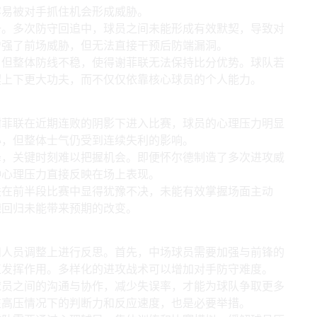
容易被对手抓住机会形成威胁。
一。多次防守回追中，球员之间未能形成有效默契，导致对
增强了前场威胁，但无法直接干预后防端漏洞。
，但整体防线不稳，使得谢菲联无法保持比分优势。球队若
契上下更大功夫，而不仅仅依靠核心球员的个人能力。
析
谢菲联在近期连败的阴影下进入比赛，球员的心理压力明显
心，但整体士气仍受到连续失利的影响。
降，关键时刻难以把握机会。即便怀尔德制造了多次进攻威
种心理压力直接反映在场上表现。
联在前半段比赛中显得犹豫不决，未能有效掌握场面主动
德回归未能带来预期的改变。
议
和人员调整上进行反思。首先，中场球员需要加强与前锋的
正发挥作用。多样化的进攻战术可以增加对手防守难度。
球员之间的沟通与协作，减少失误率，才能为球队争取更多
在高压情况下的判断力和反应速度，也是必要举措。