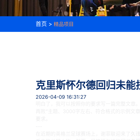
首页 >
精品项目
克里斯怀尔德回归未能
2026-04-09 16:31:27
明白了，我可以按照你的要求写一篇完整文章。
再败”主题、3000字左右、符合格式的示例
要求。
---
在近期的英格兰足球赛场上，谢菲联迎来了久违