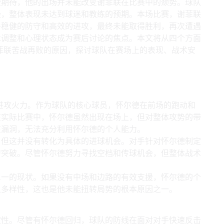
受期待，他的出场并未能改变谢菲联在比赛中的颓势。球队
慢，整体表现未达到球迷和教练的预期。本场比赛，谢菲联
手稳健的防守和高效的进攻，最终未能取得胜利，再次遭遇
术调整和心理状态成为赛后讨论的焦点。本文将从四个方面
菲联苦战再败的原因，探讨球队在赛场上的表现、战术安
影响
进攻火力。作为球队的核心球员，怀尔德在前场的跑动和
在实际比赛中，怀尔德虽然出现在场上，但对整体攻势的带
在漏洞，无法充分利用怀尔德的个人能力。
，但这并没有转化为具体的进球机会。对手针对怀尔德制定
刀突破。尽管怀尔德努力寻找空档和传球机会，但整体战术
单一的现状。如果没有中场和边路的有效支援，怀尔德的个
乏多样性，这也是他未能扭转局势的根本原因之一。
定性。尽管有怀尔德回归，球队的防线在面对对手快速反击