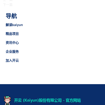
下一篇
导航
解读kaiyun
精品项目
资讯中心
企业服务
加入开云