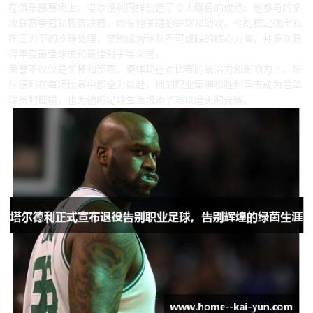
在俱乐部赛场上，塔尔德利同样创造了令人瞩目的成绩。他参与的多
次联赛争冠和杯赛决赛，均有他关键的进球和助攻。他的稳定输出和
在压力下的冷静处理，使他成为球队不可或缺的核心力量，并多次获
得年度最佳球员和最佳射手等荣誉。
荣誉不仅仅是奖杯和奖项，更体现在对比赛的统治力和影响力上。塔
尔德利在每场比赛中都全力以赴，他的职业精神和胜利意志成为后辈
球员的楷模，也为他的足球生涯增添了难以磨灭的光辉。