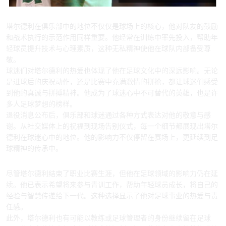
3、对俱乐部与球迷的影响
塔尔德利在俱乐部中的地位不仅仅是球场上的核心，他对队友的鼓励
和战术执行的示范作用同样重要。他经常在训练中率先投入，帮助年
轻球员提升技术与心理素质，这种无私精神使他在球队内部备受尊
敬。
球迷们对塔尔德利的热爱也体现了他在足球文化中的深远影响。无论
是进球后的庆祝动作，还是比赛中充满激情的拼抢，都让球迷们感受
到他的真诚与拼搏精神。他成为了球迷心中不可替代的英雄，也是许
多人足球梦想的榜样。
退役消息公布后，俱乐部和球迷通过各种方式表达对他的敬意与感
谢。从社交媒体上的祝福到现场告别仪式，每一个细节都展现出塔尔
德利在球迷心中的地位。他的影响力不仅停留在赛场上，更延续到足
球精神的传承中。
4、退役后的未来展望
尽管塔尔德利结束了职业比赛生涯，但他在足球领域的影响力仍在延
续。他已表示希望将来参与青训工作，帮助年轻球员成长，将自己的
经验与智慧传递给下一代。这种选择显示了他对足球事业的热爱与责
任感。
此外，塔尔德利也有可能以教练或足球管理者的身份继续留在足球