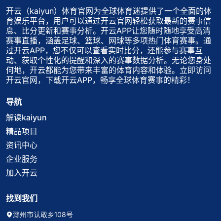
开云（kaiyun）体育官网为全球体育迷提供了一个全面的体
育娱乐平台，用户可以通过开云官网轻松获取最新的赛事信
息、比分更新和赛事分析。开云APP让您随时随地享受高清
赛事直播，涵盖足球、篮球、网球等多项热门体育赛事。通
过开云APP，您不仅可以查看实时比分，还能参与赛事互
动、获取个性化的提醒和深入的赛事数据分析。无论您身处
何地，开云都能为您带来丰富的体育内容和体验。立即访问
开云官网，下载开云APP，畅享全球体育赛事的精彩！
导航
解读kaiyun
精品项目
资讯中心
企业服务
加入开云
找到我们
滁州市认敢乡108号