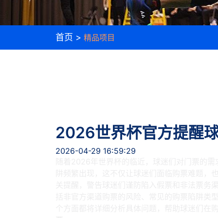
首页 >
精品项目
2026世界杯官方提醒
2026-04-29 16:59:29
随着2026年世界杯的临近，球迷们对门票的
阱频繁出现，这不仅让球迷们面临购票难题，也
关提醒，警告球迷们谨防陷入假票和非法票务
括非官方渠道购票的风险、常见的购票陷阱类
个方面都将详细分析具体问题，帮助球迷们在