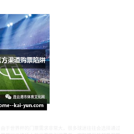
潜在风险
。由于世界杯的门票需求非常大，很多球迷往往会选择通过