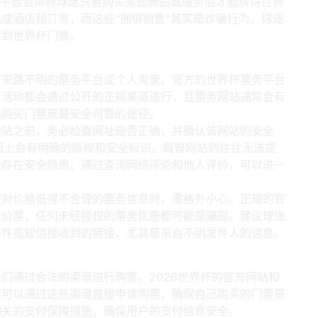
务平台会声称球迷只有购买某些商品或服务后才能获得世界
或酒店预订等，而这些“捆绑销售”其实是诈骗行为。球迷
拿到世界杯门票。
票陷阱
信来路不明的票务平台或个人卖家。官方的世界杯票务平台
票活动都会通过公开的正规渠道进行，且票务网站通常会有
站购买门票是最安全可靠的途径。
网站之前，务必检查网址是否正确，并确认该网站的安全
且页面上会有明确的版权和安全标识。假冒网站则往往无法提
能存在安全隐患。通过查询网络评论和他人评价，可以进一
面对价格低得不合理的票务信息时，需格外小心。正规的官
特价票，任何未经授权的票务优惠都可能是骗局。建议球迷
邮件或短信接收到的链接，尤其是来自不明发件人的信息。
票途径
们通过合法的渠道进行购票。2026世界杯的官方网站和
迷可以通过这些渠道直接申请购票，确保自己购买的门票是
相关的支付保障措施，确保用户的支付信息安全。