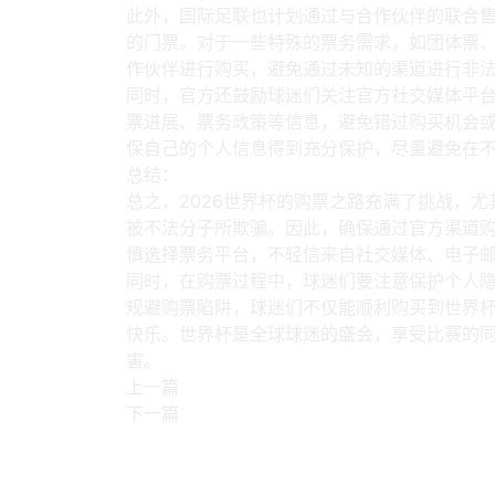
此外，国际足联也计划通过与合作伙伴的联合
的门票。对于一些特殊的票务需求，如团体票、
作伙伴进行购买，避免通过未知的渠道进行非
同时，官方还鼓励球迷们关注官方社交媒体平
票进展、票务政策等信息，避免错过购买机会
保自己的个人信息得到充分保护，尽量避免在
总结：
总之，2026世界杯的购票之路充满了挑战，
被不法分子所欺骗。因此，确保通过官方渠道
慎选择票务平台，不轻信来自社交媒体、电子
同时，在购票过程中，球迷们要注意保护个人
规避购票陷阱，球迷们不仅能顺利购买到世界
快乐。世界杯是全球球迷的盛会，享受比赛的
害。
上一篇
下一篇