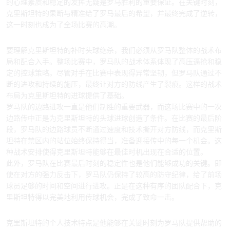
的心理素质和稳定的发挥无疑是罗马胜利的重要保证。在关键时刻，
克里斯坦特的果断与精准给了罗马最后的希望，并最终完成了逆转，
这一时刻也成为了全场比赛的高潮。
2、球队整体战术布局的支撑
要理解克里斯坦特的补时头球绝杀，我们必须从罗马队整体的战术布
局和配合入手。整场比赛中，罗马队的战术体系体现了高压逼抢和稳
定的控球策略。尽管对手在比赛中表现得异常坚韧，但罗马队通过不
断的进攻和持续的施压，最终让对方的防线产生了裂痕。这样的战术
布局为克里斯坦特的进球提供了基础。
罗马队的边路进攻一直是他们制胜的重要武器，而这场比赛中的一次
边路传中正是为克里斯坦特的头球进球创造了条件。在比赛的最后阶
段，罗马队的边路球员不断通过速度和技术撕开对方防线，而克里斯
坦特在禁区内的站位始终保持得当，准备迎接传中的每一个机会。这
种战术安排使得克里斯坦特能够在最佳时机出现在合适的位置。
此外，罗马队在比赛最后时刻的稳定性也是他们能够成功的关键。即
使在对方的强力反击下，罗马队仍保持了较高的防守纪律，给了前场
球员足够的时间和空间进行进攻。正是在这种有序的团队配合下，克
里斯坦特得以完美地利用传球机会，完成了致命一击。
3、克里斯坦特个人的技术特点与表现
克里斯坦特的个人技术特点是他能够在关键时刻为罗马队提供帮助的