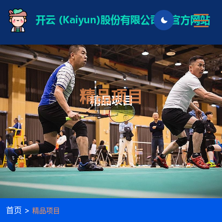
精品项目
首页 >
精品项目