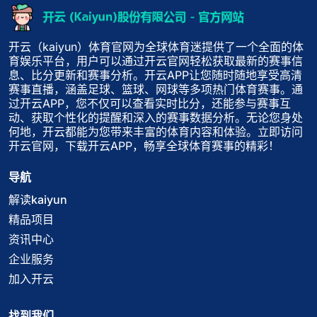
开云（kaiyun）体育官网为全球体育迷提供了一个全面的体
育娱乐平台，用户可以通过开云官网轻松获取最新的赛事信
息、比分更新和赛事分析。开云APP让您随时随地享受高清
赛事直播，涵盖足球、篮球、网球等多项热门体育赛事。通
过开云APP，您不仅可以查看实时比分，还能参与赛事互
动、获取个性化的提醒和深入的赛事数据分析。无论您身处
何地，开云都能为您带来丰富的体育内容和体验。立即访问
开云官网，下载开云APP，畅享全球体育赛事的精彩！
导航
解读kaiyun
精品项目
资讯中心
企业服务
加入开云
找到我们