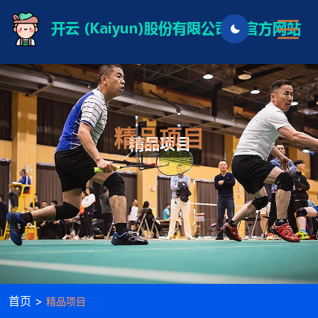
精品项目
首页 >
精品项目