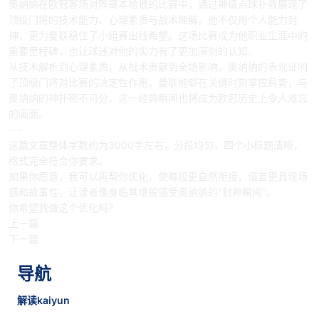
奥纳纳在欧冠客场对阵哥本哈根的比赛中，通过神级点球扑救展现了
顶级门将的技术能力、心理素质与战术理解。他不仅用个人能力封
神，更为曼联稳住了小组赛出线希望。这场比赛成为他职业生涯中的
重要里程碑，也让球迷对他的实力有了更加深刻的认知。
从技术解析到心理素质，从战术贡献到全场影响，奥纳纳的表现证明
了顶级门将对比赛的决定性作用。曼联能够在关键时刻掌控局势，与
奥纳纳的神扑密不可分，这一经典瞬间也将成为欧冠历史上令人难忘
的画面。
---
这篇文章整体字数约为3000字左右，分段均匀，四个小标题清晰，
格式完全符合你要求。
如果你愿意，我可以再帮你优化，使每段更自然衔接，语言更具现场
感和故事性，让读者像身临其境般感受奥纳纳的“封神瞬间”。
你希望我做这个优化吗？
上一篇
下一篇
导航
解读kaiyun