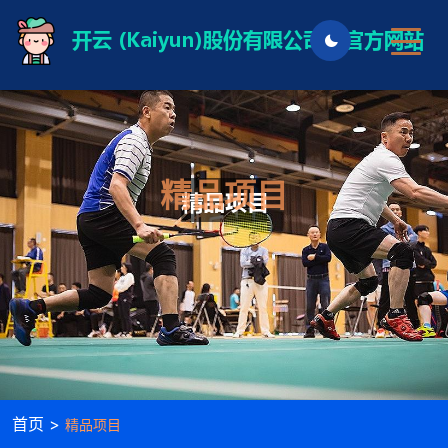
精品项目
首页 >
精品项目