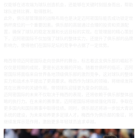
仅能够在进攻端为球队创造机会，还能够在关键时刻挺身而出，帮助
球队逆转比赛、取得胜利。
此外，俱乐部管理层的战略布局也是决定迈阿密国际能否成功锁定世
俱杯席位的一个重要因素。俱乐部的高层通过合理的投资和资源配
置，确保了球队的稳定发展和长远目标的实现。在管理层的精心策划
下，迈阿密国际不仅加强了球队的整体实力，还提升了俱乐部的品牌
影响力，使得他们在国际足坛的竞争中占据了一定优势。
4、梅西率领迈阿密国际的未来展望
梅西带领迈阿密国际走向世俱杯的舞台，标志着这支俱乐部的崛起不
仅仅是短期的成就，更是长远发展的开始。随着世俱杯的临近，迈阿
密国际将面临来自世界各地顶级俱乐部的激烈竞争，这对球队的整体
实力和战术水平提出了更高要求。梅西作为球队的领袖，将继续发挥
其在比赛中的关键作用，带领球队迎接更为复杂的挑战。
迈阿密国际的未来不仅取决于梅西的表现，还将依赖于俱乐部整体战
略的执行力。在未来的赛季里，迈阿密国际将继续强化阵容，争取在
更多国内和国际赛事中取得佳绩。同时，俱乐部还将进一步加大青训
系统的建设，为未来培养更多足球人才。梅西作为俱乐部的象征，将
继续发挥示范作用，激励更多年轻球员追求卓越。