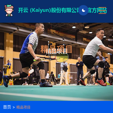
精品项目
首页 >
精品项目