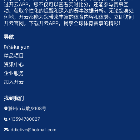
过开云APP，您不仅可以查看实时比分，还能参与赛事互
动、获取个性化的提醒和深入的赛事数据分析。无论您身处
何地，开云都能为您带来丰富的体育内容和体验。立即访问
开云官网，下载开云APP，畅享全球体育赛事的精彩！
导航
解读kaiyun
精品项目
资讯中心
企业服务
加入开云
找到我们
滁州市认敢乡108号
+13594780027
addictive@hotmail.com