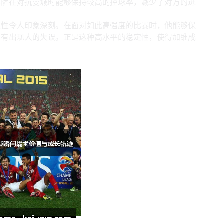
巴萨在对抗曼城时能够保持较高的控球率，减少了对方的进
定性令人印象深刻。在面对如此高强度的比赛时，他能够保
没有出现大的失误。正是这种高水平的稳定性，使得加维成