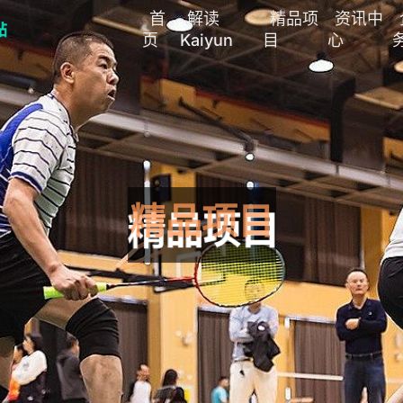
首
解读
精品项
资讯中
页
Kaiyun
目
心
精品项目