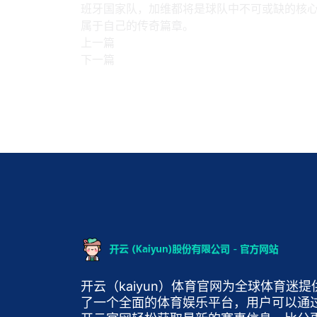
班牙国家队，加维都将是球队中不可或缺的核
属于自己的传奇篇章。
上一篇
下一篇
开云（kaiyun）体育官网为全球体育迷提
了一个全面的体育娱乐平台，用户可以通