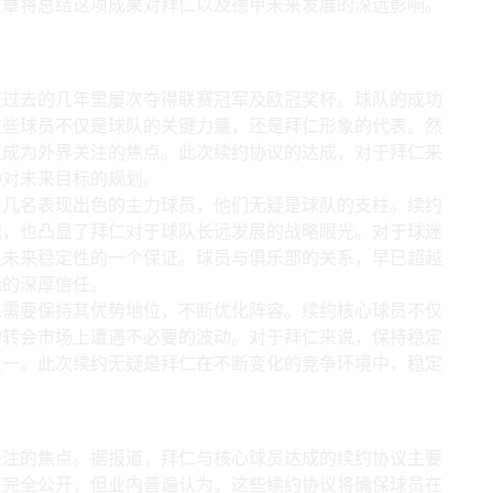
文章将总结这项成果对拜仁以及德甲未来发展的深远影响。
续约背景
在过去的几年里屡次夺得联赛冠军及欧冠奖杯。球队的成功
这些球员不仅是球队的关键力量，还是拜仁形象的代表。然
直成为外界关注的焦点。此次续约协议的达成，对于拜仁来
种对未来目标的规划。
是几名表现出色的主力球员，他们无疑是球队的支柱。续约
诚，也凸显了拜仁对于球队长远发展的战略眼光。对于球迷
队未来稳定性的一个保证。球员与俱乐部的关系，早已超越
标的深厚信任。
仁需要保持其优势地位，不断优化阵容。续约核心球员不仅
的转会市场上遭遇不必要的波动。对于拜仁来说，保持稳定
之一。此次续约无疑是拜仁在不断变化的竞争环境中，稳定
容
关注的焦点。据报道，拜仁与核心球员达成的续约协议主要
有完全公开，但业内普遍认为，这些续约协议将确保球员在