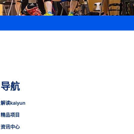
导航
解读kaiyun
精品项目
资讯中心