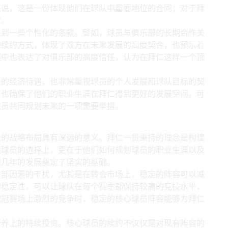
来说，这是一份体现他们在球队中重要地位的合同；对于拜
障。
及到一些个性化的条款。譬如，球员与俱乐部的长期合作关
的续约方式，体现了双方在未来发展的高度契合，也预示着
程中也表达了对俱乐部的高度信任，认为在拜仁这样一个顶
员的经济待遇，也非常重视球员的个人发展和球队目标的契
，也确保了他们的职业生涯在拜仁得到更好的发展空间。可
球员共同规划未来的一项重要举措。
局的影响
队的战略布局具有深远的意义。拜仁一贯秉持的理念是构建
在球员的选择上，更在于他们如何规划球员的职业生涯以及
来几年的发展奠定了坚实的基础。
外部因素的干扰，尤其是在转会市场上，稳定的阵容可以减
的稳定性，可以让球队在每个赛季都保持较高的竞技水平，
欧冠赛场上激烈的竞争时，稳定的核心球员阵容能够为拜仁
培养上的持续投资。核心球员的续约不仅仅是对现有阵容的