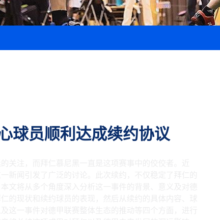
核心球员顺利达成续约协议
迷的关注，而拜仁慕尼黑一直是这项赛事中的佼佼者。近
这一新闻引发了广泛的讨论。此次续约，不仅稳定了拜仁的
。本文将从多个角度深入分析这一事件的背景、意义及对德
拜仁的现状和续约球员的表现，然后从续约的具体内容、球
以及这一事件对德甲联赛整体生态的推动等四个方面，进行