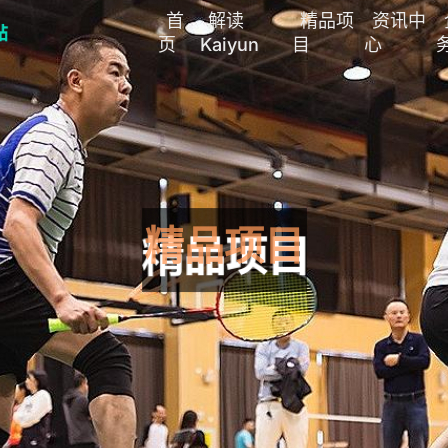
首
解读
精品项
资讯中
页
Kaiyun
目
心
精品项目