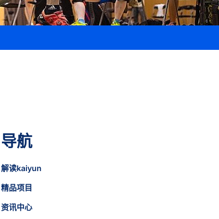
导航
解读kaiyun
精品项目
资讯中心