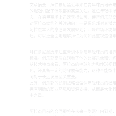
文章摘要：拜仁慕尼黑近年来在青年球员培养与
的崛起引起了俱乐部的高度关注。这位年轻中
态，在德甲赛场上迅速获得认可，使得俱乐部
对阿拉杰续约的关注动向：一是俱乐部对其潜
阿拉杰本人的意愿与发展规划；四是市场环境
述，可以更全面地理解拜仁为何如此重视这位
1、俱乐部潜力评估与
拜仁慕尼黑历来注重青训体系与年轻球员的培
标准。俱乐部高层在观看了他的比赛录像和训
从技术特点来看，阿拉杰的控球能力和传球视
色，还具备一定的防守覆盖能力，这种全能型
同对于长远发展至关重要。
此外，俱乐部的长期战略也强调年轻球员的稳
拥有明确的职业环境和资源支持，从而最大化
中之重。
2、合同状况与谈判策
阿拉杰目前的合同即将在未来一到两年内到期