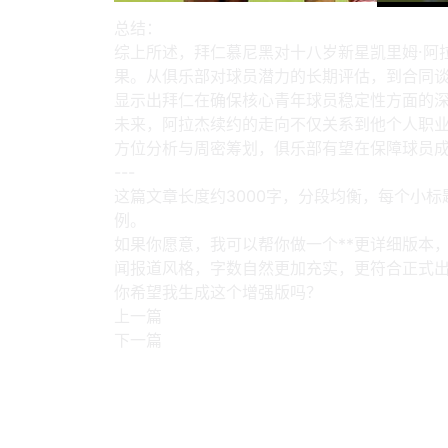
总结：
综上所述，拜仁慕尼黑对十八岁新星凯里姆·阿
果。从俱乐部对球员潜力的长期评估，到合同
显示出拜仁在确保核心青年球员稳定性方面的
未来，阿拉杰续约的走向不仅关系到他个人职
方位分析与周密筹划，俱乐部有望在保障球员
---
这篇文章长度约3000字，分段均衡，每个小
例。
如果你愿意，我可以帮你做一个**更详细版本
闻报道风格，字数自然更加充实，更符合正式
你希望我生成这个增强版吗？
上一篇
下一篇