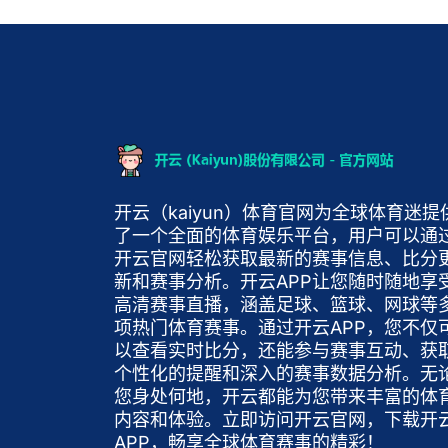
开云（kaiyun）体育官网为全球体育迷提
了一个全面的体育娱乐平台，用户可以通
开云官网轻松获取最新的赛事信息、比分
新和赛事分析。开云APP让您随时随地享
高清赛事直播，涵盖足球、篮球、网球等
项热门体育赛事。通过开云APP，您不仅
以查看实时比分，还能参与赛事互动、获
个性化的提醒和深入的赛事数据分析。无
您身处何地，开云都能为您带来丰富的体
内容和体验。立即访问开云官网，下载开
APP，畅享全球体育赛事的精彩！