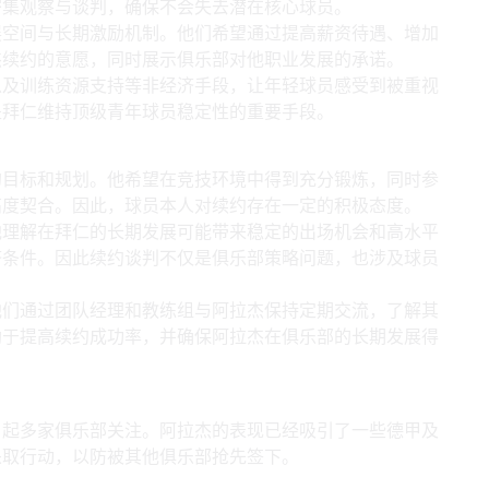
密集观察与谈判，确保不会失去潜在核心球员。
展空间与长期激励机制。他们希望通过提高薪资待遇、增加
杰续约的意愿，同时展示俱乐部对他职业发展的承诺。
以及训练资源支持等非经济手段，让年轻球员感受到被重视
是拜仁维持顶级青年球员稳定性的重要手段。
展
的目标和规划。他希望在竞技环境中得到充分锻炼，同时参
高度契合。因此，球员本人对续约存在一定的积极态度。
他理解在拜仁的长期发展可能带来稳定的出场机会和高水平
济条件。因此续约谈判不仅是俱乐部策略问题，也涉及球员
他们通过团队经理和教练组与阿拉杰保持定期交流，了解其
助于提高续约成功率，并确保阿拉杰在俱乐部的长期发展得
力
引起多家俱乐部关注。阿拉杰的表现已经吸引了一些德甲及
采取行动，以防被其他俱乐部抢先签下。