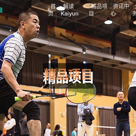
首
解读
精品项
资讯中
页
Kaiyun
目
心
精品项目