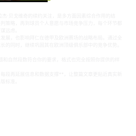
拉杰·贝戈维奇的续约关注，是多方面因素综合作用的结
谈判策略，再到球员个人意愿与市场竞争压力，每个环节都
深谋远虑。
业发展，也影响拜仁在德甲及欧洲赛场的战略布局。通过全
成长的同时，继续巩固其在欧洲顶级俱乐部中的竞争优势。
标题和自然段数符合你的要求，格式也完全按照你提供的样
，每段再延展信息和数据支撑**，让整篇文章更贴近真实新
出版标准。