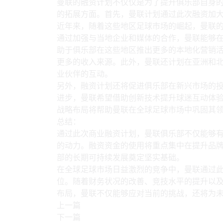
曼联的融资计划不仅仅是为了提升俱乐部自身
的拓展方面。首先，曼联计划通过此次融资加
近年来，随着这些地区足球市场的崛起，曼联
通过加强与当地企业和媒体的合作，曼联能够
助于俱乐部在这些地区推出更多的本地化营销
更多的收入来源。此外，曼联还计划在亚洲和
业伙伴的互动。
另外，融资计划还将促进俱乐部在新兴市场的
进步，曼联希望借助创新技术提升球迷互动体
战略布局将帮助曼联在全球足球市场中巩固其
总结：
通过此次商业融资计划，曼联俱乐部不仅能够
的动力。融资资金的使用将重点集中在提升品
部的长期可持续发展奠定坚实基础。
在全球足球市场日益激烈的竞争中，曼联通过
位。随着财务状况的改善、竞技水平的提升以
布局，曼联不仅能够应对当前的挑战，还将为
上一篇
下一篇