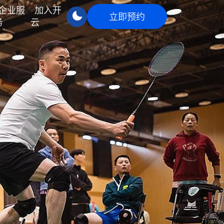
企业服
加入开
立即预约
务
云
立即预约