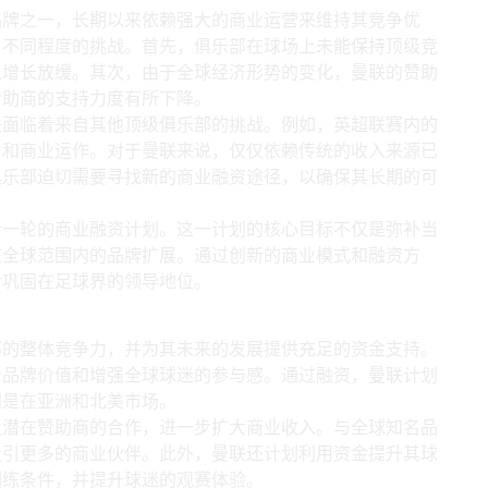
品牌之一，长期以来依赖强大的商业运营来维持其竞争优
了不同程度的挑战。首先，俱乐部在球场上未能保持顶级竞
入增长放缓。其次，由于全球经济形势的变化，曼联的赞助
赞助商的支持力度有所下降。
联面临着来自其他顶级俱乐部的挑战。例如，英超联赛内的
力和商业运作。对于曼联来说，仅仅依赖传统的收入来源已
俱乐部迫切需要寻找新的商业融资途径，以确保其长期的可
新一轮的商业融资计划。这一计划的核心目标不仅是弥补当
在全球范围内的品牌扩展。通过创新的商业模式和融资方
步巩固在足球界的领导地位。
的与战略布局
部的整体竞争力，并为其未来的发展提供充足的资金支持。
升品牌价值和增强全球球迷的参与感。通过融资，曼联计划
别是在亚洲和北美市场。
及潜在赞助商的合作，进一步扩大商业收入。与全球知名品
吸引更多的商业伙伴。此外，曼联还计划利用资金提升其球
训练条件，并提升球迷的观赛体验。