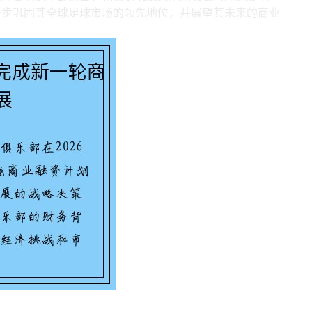
一步巩固其全球足球市场的领先地位，并展望其未来的商业
背景与挑战