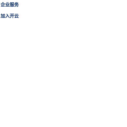
企业服务
加入开云