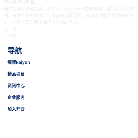
持分析的稳定性。
通过持续实践与复盘，该体系不仅适用于欧协联赛事，也为其他多线
制、跨联赛赛事提供了可借鉴的分析范式。在动态调整中不断完善方
法，才是实现长期实战价值的核心所在。
上一篇
下一篇
导航
解读kaiyun
精品项目
资讯中心
企业服务
加入开云