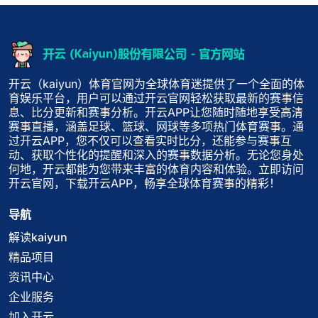
开云（kaiyun）体育官网为全球体育迷提供了一个全面的体
育娱乐平台，用户可以通过开云官网轻松获取最新的赛事信
息、比分更新和赛事分析。开云APP让您随时随地享受高清
赛事直播，涵盖足球、篮球、网球等多项热门体育赛事。通
过开云APP，您不仅可以查看实时比分，还能参与赛事互
动、获取个性化的提醒和深入的赛事数据分析。无论您身处
何地，开云都能为您带来丰富的体育内容和体验。立即访问
开云官网，下载开云APP，畅享全球体育赛事的精彩！
导航
解读kaiyun
精品项目
资讯中心
企业服务
加入开云