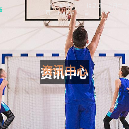
首
解读
精品项
资讯中
页
Kaiyun
目
心
资讯中心