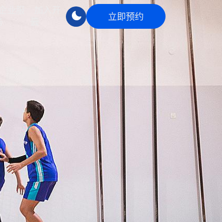
企业服
加入开
立即预约
务
云
立即预约