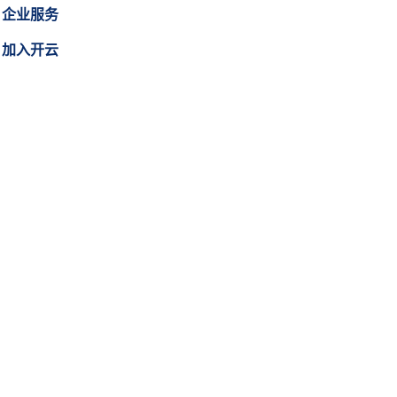
企业服务
加入开云