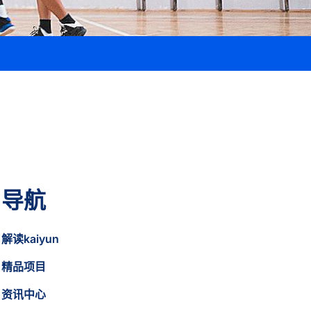
导航
解读kaiyun
精品项目
资讯中心