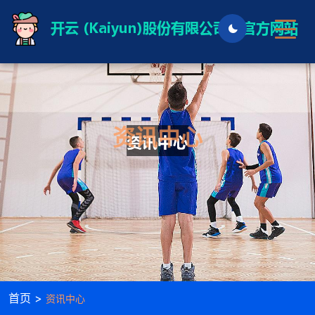
资讯中心
首页 >
资讯中心