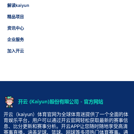
解读kaiyun
精品项目
资讯中心
企业服务
加入开云
开云（kaiyun）体育官网为全球体育迷提供了一个全面的体
育娱乐平台，用户可以通过开云官网轻松获取最新的赛事信
息、比分更新和赛事分析。开云APP让您随时随地享受高清
赛事直播，涵盖足球、篮球、网球等多项热门体育赛事。通