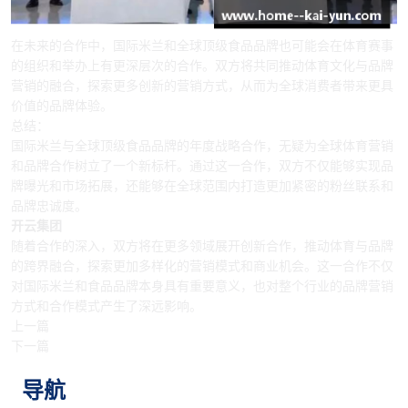
在未来的合作中，国际米兰和全球顶级食品品牌也可能会在体育赛事
的组织和举办上有更深层次的合作。双方将共同推动体育文化与品牌
营销的融合，探索更多创新的营销方式，从而为全球消费者带来更具
价值的品牌体验。
总结：
国际米兰与全球顶级食品品牌的年度战略合作，无疑为全球体育营销
和品牌合作树立了一个新标杆。通过这一合作，双方不仅能够实现品
牌曝光和市场拓展，还能够在全球范围内打造更加紧密的粉丝联系和
品牌忠诚度。
开云集团
随着合作的深入，双方将在更多领域展开创新合作，推动体育与品牌
的跨界融合，探索更加多样化的营销模式和商业机会。这一合作不仅
对国际米兰和食品品牌本身具有重要意义，也对整个行业的品牌营销
方式和合作模式产生了深远影响。
上一篇
下一篇
导航