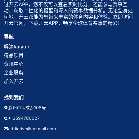
过开云APP，您不仅可以查看实时比分，还能参与赛事互
动、获取个性化的提醒和深入的赛事数据分析。无论您身处
何地，开云都能为您带来丰富的体育内容和体验。立即访问
开云官网，下载开云APP，畅享全球体育赛事的精彩！
导航
解读kaiyun
精品项目
资讯中心
企业服务
加入开云
找到我们
滁州市认敢乡108号
+13594780027
addictive@hotmail.com