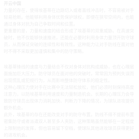
开云中国
力量的存在，使得埃基蒂在边路切入或者直线冲击时，不容易被对手
轻易抢断。他能够利用身体优势保护球权，即便在狭窄空间内，也能
通过身体对抗为自己争取时间和位置。
更重要的是，力量和速度的结合形成了埃基蒂的双重威胁。在高速突
破时，他不仅能够快速推进，还能在必要时利用身体力量顶开防守球
员，从而保证突破的连续性和有效性。这种能力让对手防线在面对他
时不得不采取更加谨慎和集中的防守策略。
3、对手心理的持续压力
埃基蒂锋线的速度与力量结合不仅对身体对抗构成威胁，也在心理层
面施加巨大压力。防守球员在面对他的突破时，常常因为预判失误而
出现慌乱或犯规行为，从而影响整体防守体系的稳定性。
这种心理压力使对手在比赛中无法轻松放松，他们必须时刻保持高度
注意力，以防埃基蒂利用速度和力量制造机会。长期的心理压力会导
致防守球员出现体力消耗加快、判断力下降的情况，为球队进攻提供
额外机会。
此外，埃基蒂的存在还能改变对手的防守布置。防线不得不提前布置
密集防守或者派遣双人甚至多人夹防，这种策略虽然能够在一定程度
上限制他的发挥，但也容易留下空档，使球队其他进攻球员获得更好
的进攻机会。