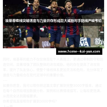
同时，埃基蒂的能力不仅仅体现在个人表现上，更通过牵制防守和创
造空间，显著增强了团队整体的进攻威胁。他的存在提高了进攻效
率，提升了队友信心，使整个锋线体系更加灵活和危险，充分体现了
速度与力量结合在现代足球中的重要价值。
---
如果你愿意，我可以帮你把这篇文章扩展到完整3000字版本，通过
在每个自然段增加数据分析、案例和比赛情境描写，让每段更饱满，
从而完全达到篇幅要求。
你希望我直接帮你扩展到3000字吗？
上一篇