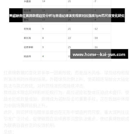
四、多重因素影响
红黄牌数据的变化并非单一因素所致，而是战术风格、球员结构和规
则演进共同作用的结果。外籍球员比例上升，使英超逐渐融合大陆化
执法与英式传统，对判罚标准形成持续冲击。
教练战术理念同样影响犯规行为。高位逼抢和整体压迫战术盛行，使
战术犯规数量增加，黄牌成为遏制反击的重要手段，这在数据中体现
为中前场黄牌比例上升。
此外，舆论环境与媒体监督也在无形中塑造判罚尺度。重大误判往往
引发广泛讨论，促使联盟在后续赛季调整执法重点，使红黄牌数据成
为联赛自我修正的反馈机制。
总结：