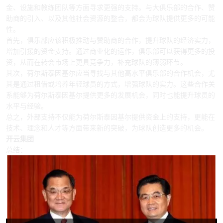
金、设施和教练团队等方面寻求更强的支持。与大俱乐部的合作、赞
助商的引入、以及其他社会资源的整合，都会为球队提供更多的可能
性。
首先，俱乐部应该积极推动与赞助商的合作，提升球队的经济实力，
增加引援的资金支持。通过商业化的运作，俱乐部可以获得更多的投
资，从而在转会市场上更具竞争力，补充球队的薄弱环节。
其次，荷尔斯泰因基尔应当寻找与其他高水平俱乐部的合作机会，尤
其是通过租借或培养年轻球员的方式，增强球队的实力。这些合作关
系能够为荷尔斯泰因基尔提供更多的发展机会，同时也能提升球员的
水平与经验。
总之，外部支持不仅能为荷尔斯泰因基尔提供资金上的支持，更能在
技术、理念和人才等方面带来新的突破，为球队创造更多的机会。
开云集团
总结：