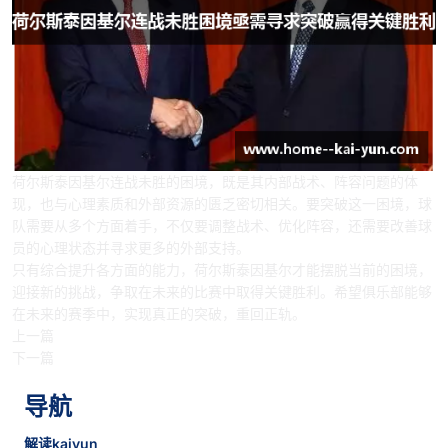
荷尔斯泰因基尔连战未胜的困境，既是其内部战术、阵容问题的体
现，也与心理素质和外部资源的匮乏密切相关。要突破这一困境，球
队需要从多个方面着手，不仅要调整战术、优化阵容，还需要改善球
员的心理状态并寻求更多的外部支持。
只有综合提升各方面的能力，荷尔斯泰因基尔才能摆脱当前的困境，
迎接新的挑战，争取在未来的比赛中取得关键胜利。希望俱乐部能够
在未来的赛季中，实现真正的突破，重回正轨。
上一篇
下一篇
导航
解读kaiyun