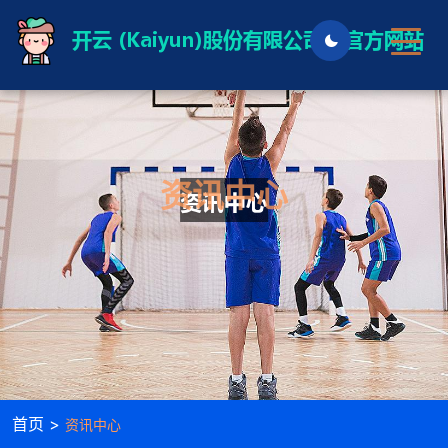
资讯中心
首页 >
资讯中心