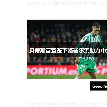
塞尔索的加入将使贝蒂斯的中场更加均衡，攻
4、对贝蒂斯整体表现
洛塞尔索的加盟，不仅仅是对贝蒂斯中场实力