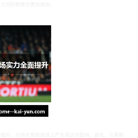
守之间的转换也更加高效。
的影响
的提升，也将在整体表现上产生深远的影响。首先，贝蒂斯