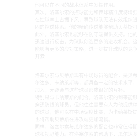
他可以在不同的战术体系中发挥作用。
其次，洛塞尔索的控球能力和传球精准度将增
在控球率上占据下风，导致球队无法有效组织
固的控球体系。他的精确传球能够帮助贝蒂斯
此外，洛塞尔索也能够在防守端提供支持。他
迅速进行反击，为球队创造更多的进攻机会。
能够有更多的应对策略，进一步提升球队的竞
开云
3、洛塞尔索与贝蒂斯
洛塞尔索与贝蒂斯现有中场球员的配合，是贝
尔达多、卡纳莱斯等，都具备一定的技术水平
加入，无疑会与这些球员形成很好的互补。
特别是与卡纳莱斯的配合，洛塞尔索的到来能
穿透防线的球员，但他往往需要有人为他提供
的球员，他可以在中场调度比赛，为卡纳莱斯
也将帮助贝蒂斯在进攻端更加流畅。
同样，洛塞尔索与瓜尔达多的配合也非常值得
球和视野能力。在洛塞尔索的帮助下，瓜尔达