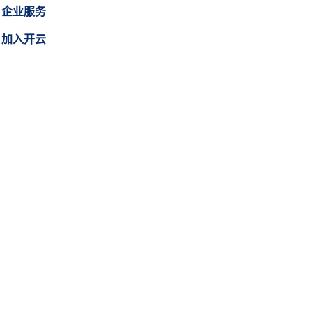
企业服务
加入开云