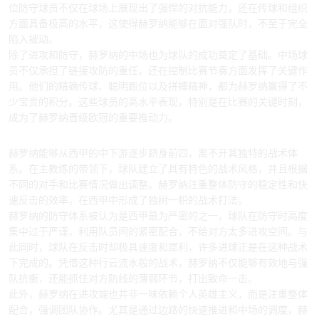
位防守球员不仅在球场上展现出了强悍的对抗能力，还在传球和组织
方面具备极高的水平，这使得赫罗纳能够在面对强队时，不至于完全
陷入被动。
除了进攻和防守，赫罗纳的中场也为球队的成功奠定了基础。中场球
员不仅承担了链接攻防的重任，还在控制比赛节奏方面发挥了关键作
用。他们的精确传球、聪明跑位以及拼搏精神，都为赫罗纳赢得了不
少宝贵的积分。这些球员的高水平表现，特别是在比赛的关键时刻，
成为了赫罗纳晋级欧冠的重要推动力。
3、战术体系的革新
赫罗纳能够从西甲的中下游逐步跻身前四，离不开其独特的战术体
系。在主教练的带领下，球队建立了具有特色的战术风格，并且根据
不同的对手和比赛情况做出调整。赫罗纳注重整体防守的稳定性和快
速反击的效率，在西甲中形成了独树一帜的战术打法。
赫罗纳的防守体系被认为是西甲最为严密的之一，球队在防守时高度
集中过于严谨，利用队员间的紧密配合，不给对方太多进攻空间。与
此同时，球队在反击时却极具速度和犀利，许多进球正是在这种战术
下完成的。凭借这种行云流水般的战术，赫罗纳不仅能够有效地与强
队抗衡，还能抓住对方防线的薄弱环节，打出致命一击。
此外，赫罗纳在进攻端也并非一味依赖个人英雄主义，而是注重整体
配合，强调团队协作。尤其是通过边路的快速推进和中场的调度，赫