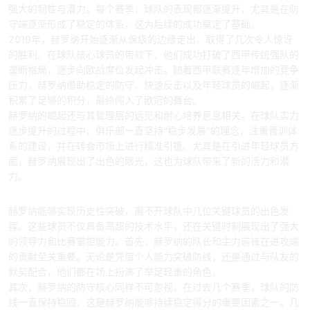
强大的韧性与潜力。每个赛季，球队的表现都逐渐提升，尤其是在防
守端逐渐形成了稳定的体系，这为后续的成功奠定了基础。
2019年，赫罗纳开始逐渐从保级的边缘走出，取得了几次令人惊讶
的胜利。在球队核心球员的带领下，他们成功打破了西甲传统强队的
垄断格局，逐步向欧战席位发起冲击。随着西甲联赛逐年增加的竞争
压力，赫罗纳借助稳定的防守、快速反击以及年轻球员的崛起，逐渐
积累了足够的积分，最终闯入了欧冠的舞台。
赫罗纳的崛起还与其管理层的远见和耐心培养息息相关。在球队实力
逐步提升的过程中，俱乐部一直坚持“稳步发展”的理念，注重青训体
系的建设，并在转会市场上进行精准引援。尤其是在引进年轻球员方
面，赫罗纳展现出了出色的眼光，这也为球队带来了新的活力和潜
力。
2、关键球员的作用
赫罗纳能够实现历史性突破，离不开球队中几位关键球员的出色发
挥。这些球员不仅具备高超的技术水平，还在关键时刻展现出了强大
的领导力和比赛掌控能力。首先，赫罗纳的队长和主力前锋在进攻端
的贡献至关重要。无论是凭借个人能力突破防线，还是通过与队友的
默契配合，他们都在场上扮演了举足轻重的角色。
其次，赫罗纳的防守核心同样不可忽视。在过去几个赛季，球队的防
线一直保持稳固，这是赫罗纳能够持续稳定得分的重要因素之一。几