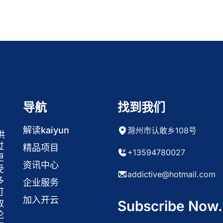
导航
找到我们
解读kaiyun
滁州市认敢乡108号
供
过
精品项目
+13594780027
更
资讯中心
受
addictive@hotmail.com
多
企业服务
可
加入开云
Subscribe Now.
取
论