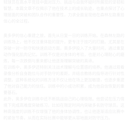
轻球员在高水平竞技中面对压力、挑战与自我怀疑时所展现的坚韧和
智慧。本篇文章不仅揭示了他在技术上的成长轨迹，也重点探讨了心
理层面的突破和团队合作的重要性，力求全面呈现他在森林左路重拾
信心的全过程。
1、训练磨砺自我能力
奥多伊的信心重建之旅，首先从日复一日的训练开始。在森林左路的
训练场上，他不仅注重体能的提升，更专注于技巧的打磨。尤其是在
突破一对一防守和快速启动方面，奥多伊投入了大量时间，通过重复
动作强化肌肉记忆。训练不仅是对身体的考验，也是对心理耐心的磨
炼，每一次跌倒与重来都让他逐渐理解突破的真谛。
在训练中，奥多伊还特别关注战术理解与位置感的培养。他通过观看
录像分析自身跑位与对手防守的差距，并结合教练的指导进行针对性
调整。这种系统化的训练方法不仅让他在场上更加敏捷，也逐步重建
了他对自己能力的信任。训练中的小成功积累，成为他自信恢复的重
要基石。
此外，奥多伊在训练中还不断挑战自己的心理极限。他尝试在压力情
境下完成高难度突破练习，比如在限定时间内突破多名防守球员。这
种高强度的训练不仅增强了他的身体协调性，也让他逐渐适应比赛中
的紧张节奏，从而在实际比赛中能够更从容地面对防守压力。
2、比赛实践增强信心