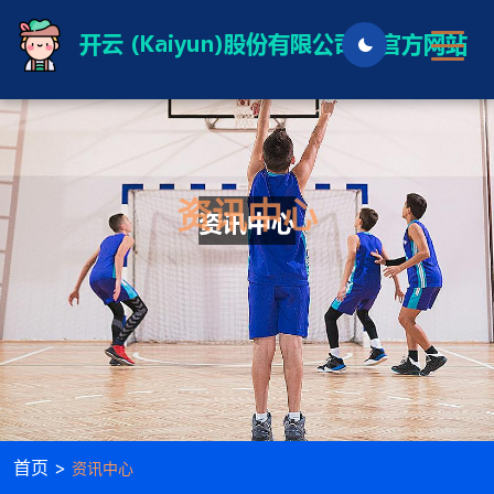
资讯中心
首页 >
资讯中心